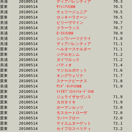
美浦	20100514	
ディアバレンティア
		70.3	-	52.3	-	34.8	-	17.6

栗東	20100514	
ｻﾌｨﾆｱの08　　　　
		70.5	-	52.6	-	34.9	-	17.2

美浦	20100514	
チェリージュニア　
		70.5	-	53.4	-	36.2	-	18.3

栗東	20100514	
ロッキーラクーン　
		70.5	-	52.5	-	35.2	-	17.7

美浦	20100514	
ビリーヴマイン　　
		70.7	-	52.3	-	34.7	-	16.7

美浦	20100514	
クラーウィス　　　
		70.7	-	53.2	-	35.9	-	18.6

美浦	20100514	
ﾛｰﾘｴの08　　　　　
		70.9	-	52.4	-	34.9	-	17.4

美浦	20100514	
シンワハーツクライ
		71.0	-	54.0	-	36.2	-	18.1

美浦	20100514	
ディアバレンティア
		71.1	-	54.1	-	36.2	-	18.1

栗東	20100514	
ヘルタースケルター
		71.1	-	52.8	-	35.2	-	17.8

栗東	20100514	
シゲルセンム　　　
		71.2	-	52.9	-	36.1	-	17.7

美浦	20100514	
ダイワロック　　　
		71.2	-	53.8	-	36.4	-	18.2

美浦	20100514	
パティオ　　　　　
		71.4	-	52.5	-	34.4	-	17.3

栗東	20100514	
マジカルポケット　
		71.6	-	52.7	-	34.9	-	17.3

栗東	20100514	
キングウェリナ　　
		71.7	-	52.8	-	35.0	-	17.4

栗東	20100514	
スナークビーナス　
		71.8	-	53.7	-	35.4	-	17.3

美浦	20100514	
ｻﾝﾃﾞｰﾀｯﾁの08　　　
		71.9	-	53.7	-	36.2	-	18.4

栗東	20100514	
ﾃｨﾘｵﾌﾞｽﾄﾗｯﾌｫｰﾄﾞの0
		71.9	-	53.3	-	35.4	-	17.7

栗東	20100514	
ジュライザセヴンス
		71.9	-	52.2	-	34.7	-	17.4

栗東	20100514	
カガタイキ　　　　
		71.9	-	53.1	-	35.0	-	17.8

栗東	20100514	
ホーマンルッツ　　
		72.0	-	52.7	-	35.0	-	17.5

栗東	20100514	
モスカートローザ　
		72.0	-	54.0	-	36.8	-	18.4

栗東	20100514	
ラバーフロー　　　
		72.0	-	53.2	-	35.8	-	17.8

栗東	20100514	
テイエムターゲット
		72.1	-	55.0	-	37.0	-	18.7

栗東	20100514	
セイプロスペリティ
		72.2	-	52.3	-	35.2	-	17.7
