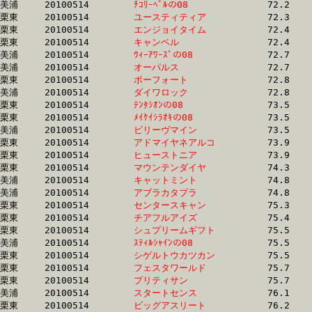
美浦	20100514	
ﾁｺﾘｰﾍﾞﾙの08　　　
		72.2	-	53.1	-	35.4	-	17.2

栗東	20100514	
ユースティティア　
		72.3	-	53.4	-	35.6	-	17.6

栗東	20100514	
エンジョイタイム　
		72.4	-	53.5	-	35.8	-	17.6

栗東	20100514	
キャンベル　　　　
		72.4	-	53.5	-	34.8	-	16.6

美浦	20100514	
ｳｨｰｱﾜｰｽﾞの08　　　
		72.7	-	54.1	-	37.1	-	18.3

美浦	20100514	
オーパルス　　　　
		72.7	-	55.4	-	37.5	-	18.5

栗東	20100514	
ボーフォート　　　
		72.8	-	53.7	-	35.7	-	17.6

美浦	20100514	
ダイワロック　　　
		72.8	-	53.9	-	36.5	-	18.4

栗東	20100514	
ﾃﾝﾀｼｵﾝの08　　　　
		73.5	-	54.7	-	36.2	-	17.9

栗東	20100514	
ﾒｲｹｲｼﾗｵｷの08　　　
		73.5	-	53.2	-	35.0	-	17.2

美浦	20100514	
ビリーヴマイン　　
		73.5	-	54.7	-	36.7	-	18.1

栗東	20100514	
アドマイヤネアルコ
		73.9	-	55.1	-	36.6	-	18.6

栗東	20100514	
ヒューストニア　　
		73.9	-	54.0	-	35.6	-	17.0

栗東	20100514	
マウンテンダイヤ　
		74.3	-	55.1	-	36.5	-	18.0

美浦	20100514	
キャットミント　　
		74.8	-	55.5	-	37.2	-	19.0

美浦	20100514	
アブラカタブラ　　
		74.8	-	55.5	-	37.2	-	19.0

栗東	20100514	
センタースキャン　
		75.3	-	57.0	-	38.1	-	19.1

栗東	20100514	
チアフルアイズ　　
		75.4	-	54.5	-	35.8	-	17.7

栗東	20100514	
シュプリームギフト
		75.5	-	54.6	-	36.0	-	17.8

美浦	20100514	
ｽﾃｨﾙｼｬｲﾝの08　　　
		75.5	-	55.3	-	37.4	-	18.1

栗東	20100514	
シゲルトウカツカン
		75.5	-	56.0	-	37.8	-	19.2

栗東	20100514	
フェスタワールド　
		75.7	-	55.9	-	37.4	-	18.7

栗東	20100514	
プリティサン　　　
		75.7	-	56.0	-	37.4	-	18.7

美浦	20100514	
スタートセンス　　
		76.1	-	56.4	-	37.2	-	18.0

栗東	20100514	
ビッグアスリート　
		76.2	-	57.3	-	38.8	-	19.7
