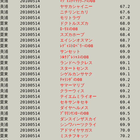
美浦	20100514	
ﾏｼﾞｪｽﾃｨｯｸﾗﾆｱの08　
		67.0	-	51.1	-	34.5	-	17.9

美浦	20100514	
ヤサカシャイニー　
		67.2	-	49.4	-	33.1	-	16.4

美浦	20100514	
ニチリンヒカリ　　
		67.6	-	50.4	-	34.0	-	17.3

美浦	20100514	
モリトラヴ　　　　
		67.8	-	50.1	-	33.5	-	16.8

栗東	20100514	
ドクトルスズカ　　
		68.0	-	48.1	-	31.6	-	16.2

美浦	20100514	
ﾛｰﾘｴの08　　　　　
		68.2	-	50.0	-	33.3	-	16.4

栗東	20100514	
スズカホープ　　　
		68.4	-	51.3	-	34.9	-	17.8

栗東	20100514	
エイシンオスマン　
		68.7	-	50.3	-	34.4	-	17.4

栗東	20100514	
ﾚﾃﾞｨｽﾄﾛﾍﾞﾘｰの08　
		68.9	-	50.9	-	33.8	-	16.6

美浦	20100514	
サンセット　　　　
		69.0	-	51.9	-	34.9	-	17.5

美浦	20100514	
ｼﾙｸﾌﾟﾚｼｬｽの08　　
		69.0	-	51.1	-	34.0	-	17.3

栗東	20100514	
ランドヘラクレス　
		69.1	-	52.1	-	35.3	-	17.7

美浦	20100514	
スタートセンス　　
		69.1	-	50.1	-	33.5	-	16.3

栗東	20100514	
シゲルカンサヤク　
		69.1	-	50.7	-	33.6	-	16.6

美浦	20100514	
ﾁｬﾗﾝﾀﾞの08　　　　
		69.2	-	51.8	-	34.6	-	17.5

美浦	20100514	
サマーマリブ　　　
		69.2	-	52.5	-	35.5	-	17.8

美浦	20100514	
クラーウィス　　　
		69.2	-	52.5	-	34.7	-	16.8

栗東	20100514	
テイエムミライオー
		69.3	-	52.0	-	34.8	-	16.5

栗東	20100514	
セキサンキセキ　　
		69.4	-	51.3	-	33.8	-	15.9

美浦	20100514	
ダイヤヘルメス　　
		69.4	-	50.4	-	33.6	-	16.7

美浦	20100514	
ﾌﾟﾘﾘﾝﾓﾝﾛｰの08　　
		69.5	-	50.9	-	34.4	-	17.7

栗東	20100514	
ダンスインザスカイ
		69.5	-	52.4	-	34.8	-	17.7

美浦	20100514	
シンワハーツクライ
		69.9	-	52.2	-	34.7	-	17.5

栗東	20100514	
アドマイヤサガス　
		70.0	-	51.7	-	34.4	-	17.1

栗東	20100514	
ミスチフキッツ　　
		70.2	-	52.2	-	34.6	-	16.7
