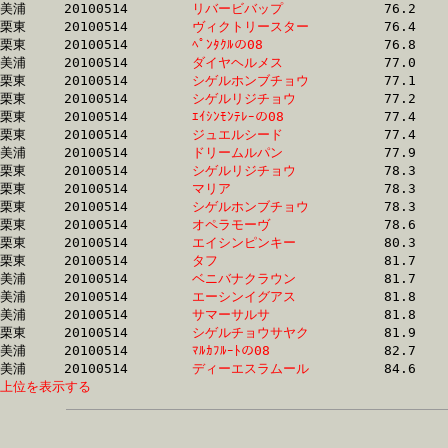
美浦	20100514	
リバービバップ　　
		76.2	-	57.6	-	38.9	-	19.0

栗東	20100514	
ヴィクトリースター
		76.4	-	56.7	-	38.1	-	18.9

栗東	20100514	
ﾍﾟﾝﾀｸﾙの08　　　　
		76.8	-	56.9	-	37.0	-	18.4

美浦	20100514	
ダイヤヘルメス　　
		77.0	-	56.6	-	37.5	-	18.0

栗東	20100514	
シゲルホンブチョウ
		77.1	-	57.3	-	37.9	-	18.8

栗東	20100514	
シゲルリジチョウ　
		77.2	-	57.3	-	37.8	-	18.8

栗東	20100514	
ｴｲｼﾝﾓﾝﾃﾚｰの08　　
		77.4	-	56.1	-	36.5	-	17.9

栗東	20100514	
ジュエルシード　　
		77.4	-	57.6	-	38.8	-	19.4

美浦	20100514	
ドリームルパン　　
		77.9	-	56.0	-	37.2	-	18.6

栗東	20100514	
シゲルリジチョウ　
		78.3	-	56.4	-	36.7	-	18.5

栗東	20100514	
マリア　　　　　　
		78.3	-	58.7	-	39.1	-	19.4

栗東	20100514	
シゲルホンブチョウ
		78.3	-	56.5	-	36.9	-	18.6

栗東	20100514	
オペラモーヴ　　　
		78.6	-	59.9	-	39.9	-	19.3

栗東	20100514	
エイシンピンキー　
		80.3	-	59.2	-	38.6	-	18.6

栗東	20100514	
タフ　　　　　　　
		81.7	-	59.5	-	38.1	-	18.8

美浦	20100514	
ベニバナクラウン　
		81.7	-	59.5	-	39.7	-	20.2

美浦	20100514	
エーシンイグアス　
		81.8	-	59.8	-	40.0	-	20.4

美浦	20100514	
サマーサルサ　　　
		81.8	-	59.7	-	39.9	-	20.3

栗東	20100514	
シゲルチョウサヤク
		81.9	-	59.5	-	38.1	-	18.8

美浦	20100514	
ﾏﾙｶﾌﾙｰﾄの08　　　
		82.7	-	62.1	-	41.2	-	20.7

美浦	20100514	
ディーエスラムール
上位を表示する