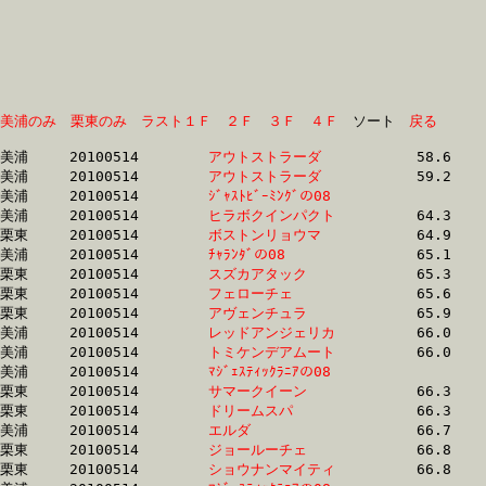
美浦のみ
栗東のみ
ラスト１Ｆ
２Ｆ
３Ｆ
４Ｆ
　ソート　
戻る
美浦	20100514	
アウトストラーダ　
		58.6	-	44.5	-	30.3	-	15.4

美浦	20100514	
アウトストラーダ　
		59.2	-	44.5	-	30.0	-	14.9

美浦	20100514	
ｼﾞｬｽﾄﾋﾞｰﾐﾝｸﾞの08　
		62.9	-	46.7	-	31.0	-	15.0

美浦	20100514	
ヒラボクインパクト
		64.3	-	47.2	-	31.4	-	15.8

栗東	20100514	
ボストンリョウマ　
		64.9	-	49.4	-	33.7	-	17.0

美浦	20100514	
ﾁｬﾗﾝﾀﾞの08　　　　
		65.1	-	49.1	-	32.9	-	16.4

栗東	20100514	
スズカアタック　　
		65.3	-	47.6	-	31.3	-	15.9

栗東	20100514	
フェローチェ　　　
		65.6	-	48.8	-	32.9	-	16.8

栗東	20100514	
アヴェンチュラ　　
		65.9	-	49.4	-	32.3	-	15.6

美浦	20100514	
レッドアンジェリカ
		66.0	-	48.9	-	32.8	-	16.5

美浦	20100514	
トミケンデアムート
		66.0	-	49.7	-	33.6	-	16.9

美浦	20100514	
ﾏｼﾞｪｽﾃｨｯｸﾗﾆｱの08　
		66.3	-	50.5	-	34.3	-	17.8

栗東	20100514	
サマークイーン　　
		66.3	-	48.5	-	31.7	-	16.1

栗東	20100514	
ドリームスパ　　　
		66.3	-	48.5	-	31.6	-	16.0

美浦	20100514	
エルダ　　　　　　
		66.7	-	49.6	-	32.9	-	16.3

栗東	20100514	
ジョールーチェ　　
		66.8	-	49.9	-	32.8	-	16.4

栗東	20100514	
ショウナンマイティ
		66.8	-	50.0	-	32.8	-	16.4
