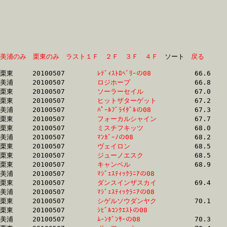
美浦のみ
栗東のみ
ラスト１Ｆ
２Ｆ
３Ｆ
４Ｆ
　ソート　
戻る
栗東	20100507	
ﾚﾃﾞｨｽﾄﾛﾍﾞﾘｰの08　
		66.6	-	49.2	-	33.2	-	16.6

美浦	20100507	
ロジホープ　　　　
		66.8	-	49.5	-	32.8	-	16.2

栗東	20100507	
ソーラーセイル　　
		67.0	-	48.7	-	32.4	-	16.0

栗東	20100507	
ヒットザターゲット
		67.2	-	50.7	-	34.1	-	16.9

美浦	20100507	
ﾊﾟｰﾙﾌﾞﾗｲﾀﾞﾙの08　
		67.3	-	49.8	-	32.9	-	16.4

栗東	20100507	
フォーカルシャイン
		67.7	-	50.0	-	33.1	-	16.2

栗東	20100507	
ミスチフキッツ　　
		68.0	-	49.3	-	32.6	-	16.3

美浦	20100507	
ﾏﾝｶﾞｰﾉの08　　　　
		68.2	-	51.2	-	34.8	-	17.7

栗東	20100507	
ヴェイロン　　　　
		68.5	-	50.1	-	33.1	-	16.4

栗東	20100507	
ジューノエスク　　
		68.5	-	50.1	-	33.1	-	16.4

栗東	20100507	
キャンベル　　　　
		68.9	-	50.5	-	33.8	-	17.0

美浦	20100507	
ﾏｼﾞｪｽﾃｨｯｸﾗﾆｱの08　
		69.2	-	51.6	-	35.3	-	18.2

栗東	20100507	
ダンスインザスカイ
		69.4	-	52.2	-	35.2	-	17.9

美浦	20100507	
ﾏｼﾞｪｽﾃｨｯｸﾗﾆｱの08　
		69.6	-	52.2	-	35.4	-	18.2

栗東	20100507	
シゲルソウダンヤク
		70.1	-	51.2	-	33.2	-	15.9

栗東	20100507	
ｼﾋﾞﾙｺﾝｸｴｽﾄの08　　
		70.1	-	51.2	-	33.2	-	15.8

美浦	20100507	
ﾑｰﾝﾀﾞﾝｻｰの08　　　
		70.3	-	52.4	-	34.9	-	17.7
