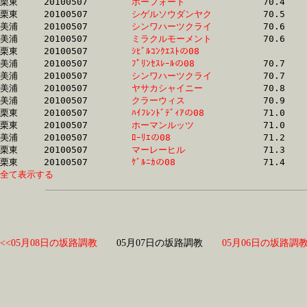
栗東	20100507	
ボーフォート　　　
		70.4	-	52.5	-	34.3	-	16.4

栗東	20100507	
シゲルソウダンヤク
		70.5	-	52.5	-	34.8	-	16.9

美浦	20100507	
シンワハーツクライ
		70.6	-	53.1	-	36.5	-	18.7

美浦	20100507	
ミラクルモーメント
		70.6	-	52.6	-	35.0	-	17.5

栗東	20100507	
ｼﾋﾞﾙｺﾝｸｴｽﾄの08　　
		70.6	-	52.5	-	34.8	-	16.8

美浦	20100507	
ﾌﾟﾘﾝｾｽﾚｰﾙの08　　
		70.7	-	52.1	-	34.6	-	17.2

美浦	20100507	
シンワハーツクライ
		70.7	-	53.4	-	35.8	-	17.7

美浦	20100507	
ヤサカシャイニー　
		70.8	-	51.9	-	34.2	-	17.3

美浦	20100507	
クラーウィス　　　
		70.9	-	53.5	-	35.8	-	18.2

栗東	20100507	
ﾊｲﾌﾚﾝﾄﾞﾃﾞｨｱの08　
		71.0	-	51.8	-	34.3	-	17.2

栗東	20100507	
ホーマンルッツ　　
		71.0	-	52.3	-	34.7	-	17.0

美浦	20100507	
ﾛｰﾘｴの08　　　　　
		71.2	-	52.3	-	34.5	-	17.0

栗東	20100507	
マーレーヒル　　　
		71.3	-	52.4	-	34.7	-	17.0

栗東	20100507	
ｹﾞﾙﾆｶの08　　　　
全て表示する
<<05月08日の坂路調教
05月07日の坂路調教
05月06日の坂路調教