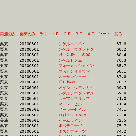
美浦のみ
栗東のみ
ラスト１Ｆ
２Ｆ
３Ｆ
４Ｆ
　ソート　
戻る
栗東	20100501	
シゲルペイペイ　　
		67.6	-	49.3	-	31.9	-	15.7

栗東	20100501	
シゲルソウダンヤク
		68.2	-	49.8	-	32.5	-	15.9

栗東	20100501	
ﾚﾃﾞｨｽﾄﾛﾍﾞﾘｰの08　
		68.4	-	49.8	-	32.6	-	16.3

栗東	20100501	
シゲルセンム　　　
		70.3	-	51.5	-	33.2	-	16.0

栗東	20100501	
フォーカルシャイン
		65.7	-	49.0	-	33.2	-	17.0

栗東	20100501	
ボストンリョウマ　
		68.1	-	50.8	-	33.7	-	16.7

栗東	20100501	
スーサンショー　　
		67.6	-	50.7	-	33.7	-	16.6

栗東	20100501	
ｹﾞﾙﾆｶの08　　　　
		70.7	-	52.0	-	33.7	-	16.4

栗東	20100501	
メイショウテンカイ
		69.5	-	51.3	-	34.0	-	16.8

栗東	20100501	
シゲルソウダンヤク
		69.8	-	51.0	-	34.1	-	16.9

栗東	20100501	
ホーマンフリップ　
		71.0	-	51.9	-	34.4	-	16.9

栗東	20100501	
マーレーヒル　　　
		71.4	-	52.3	-	34.8	-	17.3

栗東	20100501	
ソーラーセイル　　
		74.1	-	52.7	-	34.8	-	17.2

栗東	20100501	
ﾀｲｷﾐﾙﾌｨｰﾕの08　　
		72.4	-	52.5	-	34.8	-	17.3

美浦	20100501	
ビームライン　　　
		72.5	-	53.6	-	34.9	-	16.9

栗東	20100501	
オペラモーヴ　　　
		75.7	-	54.8	-	35.0	-	17.2

栗東	20100501	
ミスチフキッツ　　
		74.2	-	53.9	-	35.0	-	16.9
