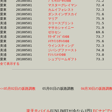
美浦	20100501	
ﾌﾟﾘﾝｾｽﾚｰﾙの08　　
		71.2	-	52.6	-	35.3	-	17.5

栗東	20100501	
マスターグレイマン
		72.4	-	53.5	-	35.4	-	17.7

栗東	20100501	
カムイフォレスト　
		72.3	-	53.5	-	35.4	-	17.7

栗東	20100501	
ダンスインザスカイ
		71.6	-	54.0	-	35.6	-	17.9

栗東	20100501	
マリア　　　　　　
		75.9	-	55.0	-	35.6	-	17.4

美浦	20100501	
スリースプリント　
		71.5	-	53.2	-	35.7	-	17.8

美浦	20100501	
ヤサカシャイニー　
		71.9	-	53.0	-	35.8	-	17.8

栗東	20100501	
ゼロセン　　　　　
		69.6	-	53.2	-	35.8	-	18.1

美浦	20100501	
ﾘﾘｰﾎﾟﾝﾄﾞの08　　　
		73.7	-	54.9	-	35.9	-	17.8

栗東	20100501	
ﾒｲｹｲｼﾗｵｷの08　　　
		75.6	-	54.9	-	36.0	-	17.8

美浦	20100501	
ウインスティング　
		72.3	-	53.7	-	36.0	-	16.5

美浦	20100501	
ジパングファースト
		74.8	-	55.5	-	36.1	-	18.1

美浦	20100501	
ﾃﾝｼﾉﾕﾒの08　　　　
		73.0	-	53.9	-	36.1	-	16.7

栗東	20100501	
シュプリームギフト
全て表示する
<<05月02日の坂路調教
05月01日の坂路調教
04月30日の坂路調教
楽天モバイル
[UNLIMITが今なら1円]
ECナビで