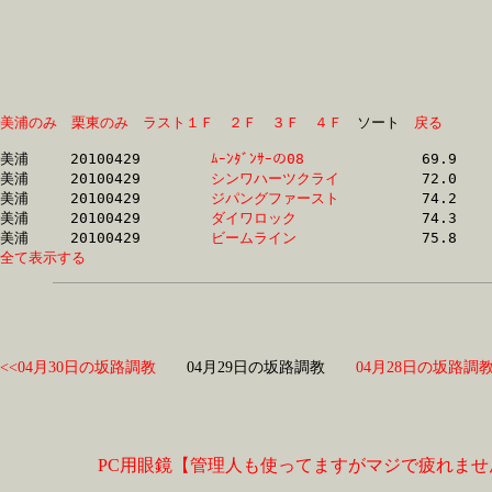
美浦のみ
栗東のみ
ラスト１Ｆ
２Ｆ
３Ｆ
４Ｆ
　ソート　
戻る
美浦	20100429	
ﾑｰﾝﾀﾞﾝｻｰの08　　　
		69.9	-	52.8	-	35.8	-	17.9

美浦	20100429	
シンワハーツクライ
		72.0	-	54.1	-	36.9	-	18.9

美浦	20100429	
ジパングファースト
		74.2	-	55.7	-	37.2	-	19.1

美浦	20100429	
ダイワロック　　　
		74.3	-	55.5	-	37.6	-	19.3

美浦	20100429	
ビームライン　　　
全て表示する
<<04月30日の坂路調教
04月29日の坂路調教
04月28日の坂路調教
PC用眼鏡【管理人も使ってますがマジで疲れませ