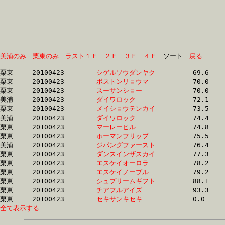
美浦のみ
栗東のみ
ラスト１Ｆ
２Ｆ
３Ｆ
４Ｆ
　ソート　
戻る
栗東	20100423	
シゲルソウダンヤク
		69.6	-	51.7	-	34.0	-	16.8

栗東	20100423	
ボストンリョウマ　
		70.0	-	51.7	-	33.9	-	16.9

栗東	20100423	
スーサンショー　　
		70.0	-	51.8	-	33.9	-	16.9

美浦	20100423	
ダイワロック　　　
		72.1	-	54.5	-	37.2	-	18.5

栗東	20100423	
メイショウテンカイ
		73.5	-	54.8	-	36.2	-	18.3

美浦	20100423	
ダイワロック　　　
		74.4	-	56.5	-	38.0	-	19.0

栗東	20100423	
マーレーヒル　　　
		74.8	-	54.7	-	35.5	-	17.9

栗東	20100423	
ホーマンフリップ　
		75.5	-	55.0	-	35.8	-	18.2

美浦	20100423	
ジパングファースト
		76.4	-	56.7	-	37.7	-	18.7

栗東	20100423	
ダンスインザスカイ
		77.3	-	58.6	-	39.1	-	19.7

栗東	20100423	
エスケイオーロラ　
		78.2	-	57.2	-	37.5	-	18.8

栗東	20100423	
エスケイノーブル　
		79.2	-	57.4	-	37.5	-	18.9

栗東	20100423	
シュプリームギフト
		88.1	-	63.7	-	41.8	-	20.7

栗東	20100423	
チアフルアイズ　　
		93.3	-	70.1	-	47.4	-	23.7

栗東	20100423	
セキサンキセキ　　
全て表示する