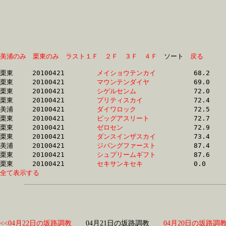
美浦のみ
栗東のみ
ラスト１Ｆ
２Ｆ
３Ｆ
４Ｆ
　ソート　
戻る
栗東	20100421	
メイショウテンカイ
		68.2	-	50.9	-	34.2	-	17.2

栗東	20100421	
マウンテンダイヤ　
		69.0	-	49.3	-	32.2	-	16.0

栗東	20100421	
シゲルセンム　　　
		72.0	-	52.9	-	35.0	-	17.4

栗東	20100421	
プリティスカイ　　
		72.4	-	53.7	-	34.9	-	16.5

美浦	20100421	
ダイワロック　　　
		72.5	-	54.5	-	37.3	-	18.9

栗東	20100421	
ビッグアスリート　
		72.7	-	53.3	-	34.6	-	16.8

栗東	20100421	
ゼロセン　　　　　
		72.9	-	53.6	-	34.8	-	16.8

栗東	20100421	
ダンスインザスカイ
		73.4	-	54.6	-	37.1	-	18.7

美浦	20100421	
ジパングファースト
		87.4	-	65.3	-	43.5	-	22.1

栗東	20100421	
シュプリームギフト
		87.6	-	64.7	-	42.8	-	20.7

栗東	20100421	
セキサンキセキ　　
全て表示する
<<04月22日の坂路調教
04月21日の坂路調教
04月20日の坂路調教