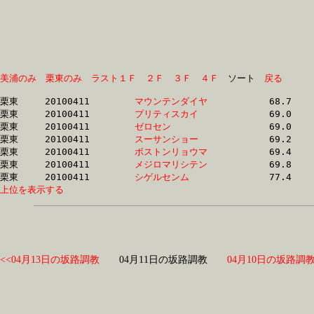
美浦のみ
栗東のみ
ラスト１Ｆ
２Ｆ
３Ｆ
４Ｆ
　ソート　
戻る
栗東	20100411	
マウンテンダイヤ　
		68.7	-	51.9	-	34.2	-	17.3

栗東	20100411	
プリティスカイ　　
		69.0	-	51.2	-	34.1	-	17.2

栗東	20100411	
ゼロセン　　　　　
		69.0	-	51.2	-	34.0	-	17.2

栗東	20100411	
スーサンショー　　
		69.2	-	50.9	-	33.2	-	15.6

栗東	20100411	
ボストンリョウマ　
		69.4	-	50.6	-	32.8	-	15.5

栗東	20100411	
メジロマリシテン　
		69.8	-	51.1	-	33.7	-	16.5

栗東	20100411	
シゲルセンム　　　
上位を表示する
<<04月13日の坂路調教
04月11日の坂路調教
04月10日の坂路調教