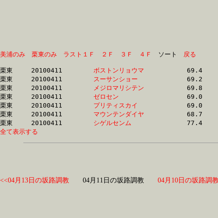
美浦のみ
栗東のみ
ラスト１Ｆ
２Ｆ
３Ｆ
４Ｆ
　ソート　
戻る
栗東	20100411	
ボストンリョウマ　
		69.4	-	50.6	-	32.8	-	15.5

栗東	20100411	
スーサンショー　　
		69.2	-	50.9	-	33.2	-	15.6

栗東	20100411	
メジロマリシテン　
		69.8	-	51.1	-	33.7	-	16.5

栗東	20100411	
ゼロセン　　　　　
		69.0	-	51.2	-	34.0	-	17.2

栗東	20100411	
プリティスカイ　　
		69.0	-	51.2	-	34.1	-	17.2

栗東	20100411	
マウンテンダイヤ　
		68.7	-	51.9	-	34.2	-	17.3

栗東	20100411	
シゲルセンム　　　
全て表示する
<<04月13日の坂路調教
04月11日の坂路調教
04月10日の坂路調教