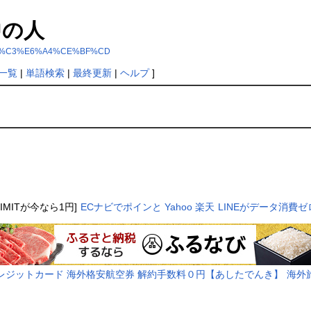
の中の人
%A4%CE%C3%E6%A4%CE%BF%CD
一覧
|
単語検索
|
最終更新
|
ヘルプ
]
LIMITが今なら1円]
ECナビでポインと
Yahoo
楽天
LINEがデータ消費ゼ
レジットカード
海外格安航空券
解約手数料０円【あしたでんき】
海外