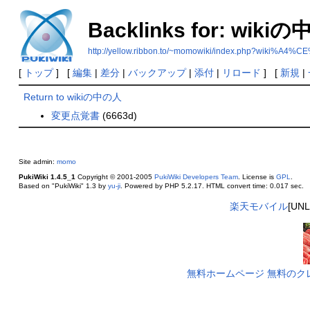
Backlinks for: wiki
http://yellow.ribbon.to/~momowiki/index.php?wiki
[
トップ
] [
編集
|
差分
|
バックアップ
|
添付
|
リロード
] [
新規
|
Return to wikiの中の人
変更点覚書
(6663d)
Site admin:
momo
PukiWiki 1.4.5_1
Copyright © 2001-2005
PukiWiki Developers Team
. License is
GPL
.
Based on "PukiWiki" 1.3 by
yu-ji
. Powered by PHP 5.2.17. HTML convert time: 0.017 sec.
楽天モバイル
[UN
無料ホームページ
無料のク