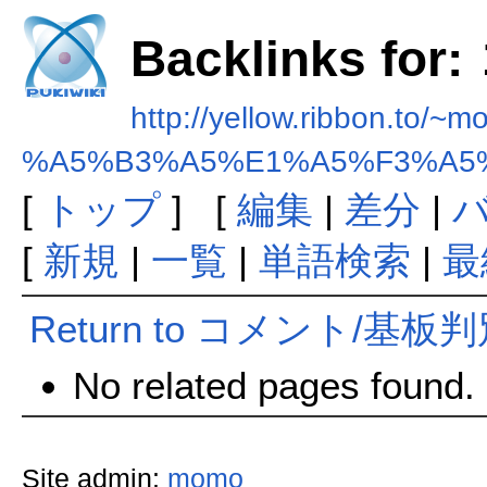
Backlinks 
http://yellow.ribbon.to/~
%A5%B3%A5%E1%A5%F3%A5
[
トップ
] [
編集
|
差分
|
[
新規
|
一覧
|
単語検索
|
最
Return to コメント/基板
No related pages found.
Site admin:
momo