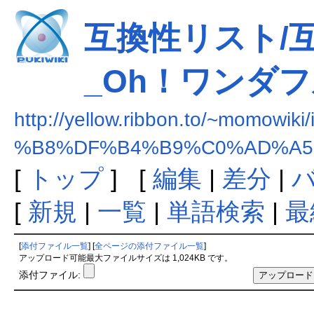
互換性リスト/
_Oh！ワンダ
http://yellow.ribbon.to/~momowiki
%B8%DF%B4%B9%C0%AD%A5
[
トップ
] [
編集
|
差分
|
[
新規
|
一覧
|
単語検索
|
最
[
添付ファイル一覧
] [
全ページの添付ファイル一覧
]
アップロード可能最大ファイルサイズは 1,024KB です。
添付ファイル: