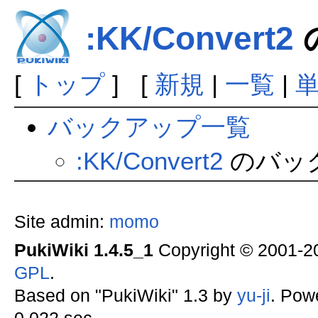
:KK/Convert2
[
トップ
] [
新規
|
一覧
|
バックアップ一覧
:KK/Convert2
のバッ
Site admin:
momo
PukiWiki 1.4.5_1
Copyright © 2001-
GPL
.
Based on "PukiWiki" 1.3 by
yu-ji
. Pow