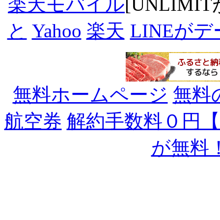
楽天モバイル
[UNLIMI
と
Yahoo
楽天
LINEが
無料ホームページ
無料
航空券
解約手数料０円
が無料