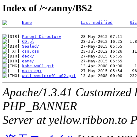
Index of /~zanny/BS2
Name
Last modified
Siz
Parent Directory
CD.pl
Sealed/
css.css
deck/
game/
kabe-wa01.gif
main.cgi
wall_western01-a02.gif
Apache/1.3.41 Customized 
PHP_BANNER
Server at yellow.ribbon.to 