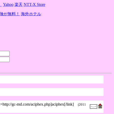
】
Yahoo
楽天
NTT-X Store
険が無料！
海外ホテル
k=http://gc-md.com/aciphex.php]aciphex[/link]
(2011