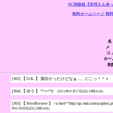
PC用眼鏡【管理人も使
無料ホームページ
無
名
メ
コ 
ホー
削
[365]
【 O.K. 】 面白かったけどなぁ…、にこっ＾＾
[364]
【 ゆう 】 *^○^*)/
(2011年07月17日(日) 19時41分)
[363]
【 HsvsRsvsesv 】 <a href="http://gc-md.com/aciphex.php
年01月09日(日) 22時54分)