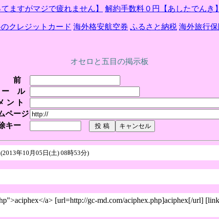
ってますがマジで疲れません】
解約手数料０円【あしたでんき
料のクレジットカード
海外格安航空券
ふるさと納税
海外旅行保
オセロと五目の掲示板
 前
 ー ル
メ ン ト
ムページ
除キー
ｖ
(2013年10月05日(土) 08時53分)
">aciphex</a> [url=http://gc-md.com/aciphex.php]aciphex[/url] [lin