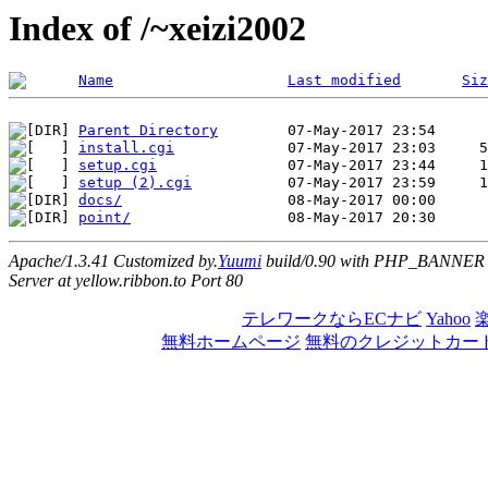
Index of /~xeizi2002
Name
Last modified
Siz
Parent Directory
install.cgi
setup.cgi
setup (2).cgi
docs/
point/
Apache/1.3.41 Customized by.
Yuumi
build/0.90 with PHP_BANNER
Server at yellow.ribbon.to Port 80
テレワークならECナビ
Yahoo
無料ホームページ
無料のクレジットカー