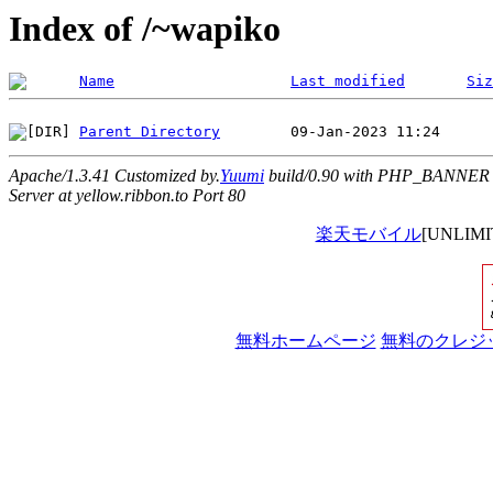
Index of /~wapiko
Name
Last modified
Siz
Parent Directory
Apache/1.3.41 Customized by.
Yuumi
build/0.90 with PHP_BANNER
Server at yellow.ribbon.to Port 80
楽天モバイル
[UNLI
無料ホームページ
無料のクレジ