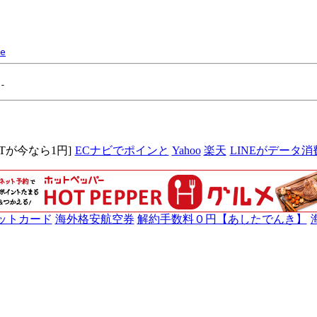
e
MITが今なら1円]
ECナビでポインと
Yahoo
楽天
LINEがデータ消
ットカード
海外格安航空券
解約手数料０円【あしたでんき】