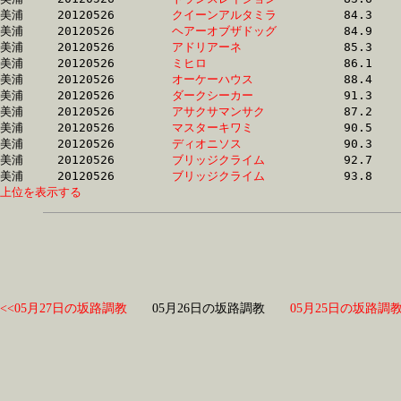
美浦	20120526	
クイーンアルタミラ
		84.3 	-	62.9 	-	41.2 	-	20.0

美浦	20120526	
ヘアーオブザドッグ
		84.9 	-	63.6 	-	42.8 	-	21.2

美浦	20120526	
アドリアーネ　　　
		85.3 	-	64.0 	-	44.1 	-	23.2

美浦	20120526	
ミヒロ　　　　　　
		86.1 	-	64.8 	-	44.1 	-	23.1

美浦	20120526	
オーケーハウス　　
		88.4 	-	65.0 	-	43.7 	-	21.8

美浦	20120526	
ダークシーカー　　
		91.3 	-	65.5 	-	43.1 	-	20.7

美浦	20120526	
アサクサマンサク　
		87.2 	-	65.6 	-	44.6 	-	22.6

美浦	20120526	
マスターキワミ　　
		90.5 	-	66.8 	-	45.4 	-	22.7

美浦	20120526	
ディオニソス　　　
		90.3 	-	67.1 	-	44.5 	-	22.3

美浦	20120526	
ブリッジクライム　
		92.7 	-	69.0 	-	45.7 	-	22.6

美浦	20120526	
ブリッジクライム　
上位を表示する
<<05月27日の坂路調教
05月26日の坂路調教
05月25日の坂路調教