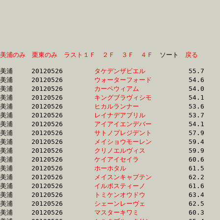
美浦のみ
栗東のみ
ラスト１Ｆ
２Ｆ
３Ｆ
４Ｆ
　ソート　
戻る
美浦	20120526	
タケデンザビエル　
		55.7 	-	36.8 	-	24.3 	-	12.8

美浦	20120526	
ウォーターフォード
		54.6 	-	38.8 	-	24.7 	-	12.2

美浦	20120526	
カーペウィアム　　
		54.0 	-	39.1 	-	25.8 	-	12.9

美浦	20120526	
キングブラヴィシモ
		54.1 	-	39.4 	-	26.1 	-	13.0

美浦	20120526	
ヒカルランナー　　
		53.6 	-	39.6 	-	26.1 	-	13.1

美浦	20120526	
レイナデアブリル　
		53.7 	-	40.3 	-	27.4 	-	13.6

美浦	20120526	
アイアイエンデバー
		54.1 	-	40.4 	-	27.4 	-	13.6

美浦	20120526	
サトノプレジデント
		57.9 	-	42.0 	-	27.3 	-	13.9

美浦	20120526	
メイショウモーレン
		59.4 	-	42.3 	-	26.9 	-	13.3

美浦	20120526	
クリノエルヴィス　
		59.9 	-	45.0 	-	30.5 	-	16.1

美浦	20120526	
ケイアイセイラ　　
		60.6 	-	45.5 	-	30.3 	-	15.2

美浦	20120526	
ホーホタル　　　　
		61.5 	-	45.5 	-	29.9 	-	14.9

美浦	20120526	
メイスンキャプテン
		62.2 	-	45.8 	-	30.6 	-	15.1

美浦	20120526	
イルポスティーノ　
		61.6 	-	45.8 	-	30.6 	-	15.3

美浦	20120526	
トミケンオウドウ　
		63.4 	-	46.0 	-	30.1 	-	15.4

美浦	20120526	
シェーンレーヴェ　
		62.5 	-	46.2 	-	30.5 	-	15.0

美浦	20120526	
マスターキワミ　　
		60.3 	-	46.3 	-	31.5 	-	15.9
