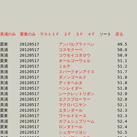
美浦のみ
栗東のみ
ラスト１Ｆ
２Ｆ
３Ｆ
４Ｆ
　ソート　
戻る
栗東	20120517	
アンバルブライベン
		49.5 	-	37.3 	-	25.5 	-	13.5

美浦	20120517	
コスモクーペ　　　
		50.0 	-	36.6 	-	24.8 	-	13.0

美浦	20120517	
コウセイコタロウ　
		50.9 	-	36.7 	-	24.6 	-	12.5

栗東	20120517	
オールゴーウェル　
		51.1 	-	37.3 	-	24.8 	-	12.7

美浦	20120517	
ミルテ　　　　　　
		51.2 	-	37.6 	-	25.3 	-	13.1

美浦	20120517	
スパークオンアイス
		51.7 	-	38.6 	-	25.6 	-	12.9

美浦	20120517	
ダノンゴールド　　
		51.8 	-	38.1 	-	25.2 	-	12.9

美浦	20120517	
ディオベルタ　　　
		51.8 	-	38.6 	-	25.4 	-	12.8

美浦	20120517	
ベンレイダー　　　
		51.8 	-	38.1 	-	25.3 	-	12.9

美浦	20120517	
シークレットリボン
		52.0 	-	38.3 	-	25.6 	-	13.1

美浦	20120517	
エクスプローラー　
		52.0 	-	37.7 	-	24.8 	-	12.6

美浦	20120517	
マクロバニヤン　　
		52.1 	-	38.4 	-	25.6 	-	12.9

栗東	20120517	
エタンダール　　　
		52.3 	-	38.4 	-	25.1 	-	12.7

栗東	20120517	
ワールドエース　　
		52.3 	-	38.1 	-	25.1 	-	12.7

美浦	20120517	
カフェシュプリーム
		52.4 	-	37.8 	-	24.7 	-	12.2

栗東	20120517	
ロンダドール　　　
		52.4 	-	38.5 	-	25.8 	-	13.1

美浦	20120517	
シュガーツヨシ　　
		52.5 	-	38.2 	-	25.4 	-	12.7
