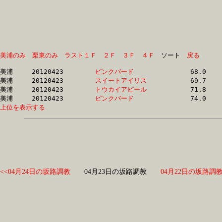
美浦のみ
栗東のみ
ラスト１Ｆ
２Ｆ
３Ｆ
４Ｆ
　ソート　
戻る
美浦	20120423	
ピンクバード　　　
		68.0 	-	50.5 	-	33.7 	-	16.8

美浦	20120423	
スイートアイリス　
		69.7 	-	50.9 	-	33.1 	-	16.0

美浦	20120423	
トウカイアピール　
		71.8 	-	52.7 	-	34.5 	-	16.8

美浦	20120423	
ピンクバード　　　
上位を表示する
<<04月24日の坂路調教
04月23日の坂路調教
04月22日の坂路調教