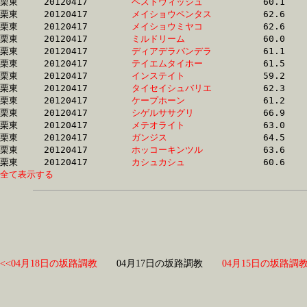
栗東	20120417	
ベストウィッシュ　
		60.1 	-	44.6 	-	29.5 	-	14.7

栗東	20120417	
メイショウペンタス
		62.6 	-	46.1 	-	30.3 	-	14.7

栗東	20120417	
メイショウミヤコ　
		62.6 	-	46.4 	-	30.3 	-	14.7

栗東	20120417	
ミルドリーム　　　
		60.0 	-	44.7 	-	29.5 	-	14.7

栗東	20120417	
ディアデラバンデラ
		61.1 	-	44.4 	-	29.4 	-	14.7

栗東	20120417	
テイエムタイホー　
		61.5 	-	45.5 	-	30.2 	-	14.8

栗東	20120417	
インステイト　　　
		59.2 	-	43.1 	-	29.2 	-	14.8

栗東	20120417	
タイセイシュバリエ
		62.3 	-	45.3 	-	30.0 	-	14.8

栗東	20120417	
ケープホーン　　　
		61.2 	-	45.0 	-	29.5 	-	14.8

栗東	20120417	
シゲルササグリ　　
		66.9 	-	49.3 	-	32.1 	-	14.8

栗東	20120417	
メテオライト　　　
		63.0 	-	45.8 	-	30.1 	-	14.8

栗東	20120417	
ガンジス　　　　　
		64.5 	-	46.8 	-	30.6 	-	14.8

栗東	20120417	
ホッコーキンツル　
		63.6 	-	46.3 	-	30.4 	-	14.8

栗東	20120417	
カシュカシュ　　　
全て表示する
<<04月18日の坂路調教
04月17日の坂路調教
04月15日の坂路調教