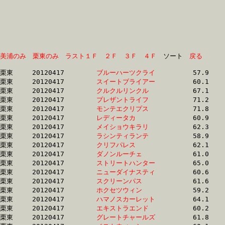
美浦のみ
栗東のみ
ラスト１Ｆ
２Ｆ
３Ｆ
４Ｆ
　ソート　
戻る
栗東	20120417	
ブルーハーツクライ
		57.9 	-	41.2 	-	0.0 	-	12.8

栗東	20120417	
スイートブライアー
		60.1 	-	42.9 	-	27.6 	-	13.8

栗東	20120417	
クルクルリンクル　
		67.1 	-	49.1 	-	31.1 	-	14.0

栗東	20120417	
プレザントライフ　
		71.2 	-	49.4 	-	30.8 	-	14.3

栗東	20120417	
モンテエクリプス　
		71.8 	-	50.0 	-	30.8 	-	14.3

栗東	20120417	
レディータカ　　　
		60.9 	-	44.7 	-	28.7 	-	14.3

栗東	20120417	
メイショウキラリ　
		62.3 	-	45.6 	-	29.6 	-	14.4

栗東	20120417	
ラシンティランテ　
		58.9 	-	42.7 	-	28.2 	-	14.4

栗東	20120417	
クリフパレス　　　
		62.1 	-	45.2 	-	29.2 	-	14.4

栗東	20120417	
ダノンルーチェ　　
		61.0 	-	44.0 	-	29.1 	-	14.4

栗東	20120417	
ストリートハンター
		65.0 	-	46.8 	-	29.8 	-	14.5

栗東	20120417	
ニューダイナスティ
		60.6 	-	44.7 	-	29.4 	-	14.5

栗東	20120417	
スクリーンパス　　
		61.6 	-	45.0 	-	29.6 	-	14.6

栗東	20120417	
ホクセツウィン　　
		59.2 	-	44.0 	-	29.2 	-	14.6

栗東	20120417	
ハマノスカーレット
		64.1 	-	45.9 	-	29.6 	-	14.6

栗東	20120417	
エキストラエンド　
		60.2 	-	43.2 	-	28.7 	-	14.7

栗東	20120417	
グレートチャールズ
		61.8 	-	45.2 	-	29.2 	-	14.7
