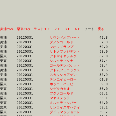
美浦のみ
栗東のみ
ラスト１Ｆ
２Ｆ
３Ｆ
４Ｆ
　ソート　
戻る
美浦	20120331	
サウンドオブハート
		49.3 	-	36.1 	-	23.8 	-	12.3

美浦	20120331	
ダノンゴールド　　
		57.3 	-	41.4 	-	26.8 	-	13.4

美浦	20120331	
マホウノランプ　　
		60.0 	-	43.0 	-	27.5 	-	13.1

美浦	20120331	
サトノプレジデント
		58.0 	-	42.1 	-	27.5 	-	13.7

栗東	20120331	
アドマイヤシルク　
		62.8 	-	44.8 	-	27.8 	-	12.8

栗東	20120331	
シルクティソナ　　
		57.4 	-	42.3 	-	28.0 	-	15.0

美浦	20120331	
ゴールデンポケット
		58.4 	-	42.9 	-	28.2 	-	13.7

美浦	20120331	
アトムフェニックス
		61.6 	-	43.2 	-	28.2 	-	13.9

美浦	20120331	
スカッシュアゲン　
		58.9 	-	43.2 	-	28.3 	-	13.8

美浦	20120331	
テンエイヒーロー　
		61.8 	-	43.4 	-	28.3 	-	14.1

栗東	20120331	
ホッコーハッピー　
		59.0 	-	42.7 	-	28.6 	-	14.4

栗東	20120331	
シゲルカカオ　　　
		56.0 	-	42.1 	-	28.6 	-	13.6

美浦	20120331	
フクノゴールド　　
		60.1 	-	43.1 	-	28.7 	-	14.3

栗東	20120331	
マヤステッラ　　　
		56.1 	-	42.2 	-	28.7 	-	13.6

栗東	20120331	
ミルクディッパー　
		64.0 	-	45.7 	-	28.7 	-	13.1

栗東	20120331	
サンライズマハティ
		58.1 	-	43.3 	-	28.8 	-	14.5

栗東	20120331	
ダイワマッジョーレ
		59.7 	-	44.2 	-	29.0 	-	14.1
