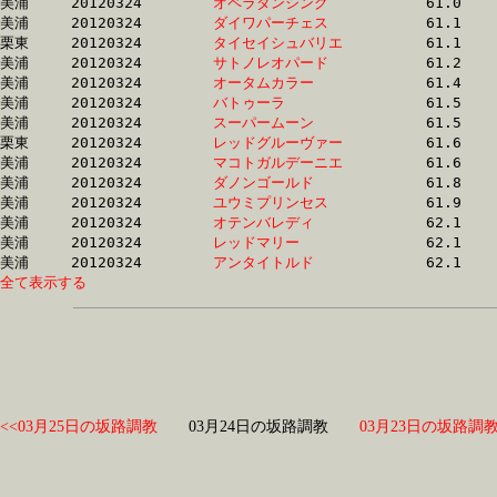
美浦	20120324	
オペラダンシング　
		61.0 	-	45.9 	-	30.1 	-	14.9

美浦	20120324	
ダイワパーチェス　
		61.1 	-	45.7 	-	31.1 	-	16.1

栗東	20120324	
タイセイシュバリエ
		61.1 	-	44.4 	-	29.4 	-	14.6

美浦	20120324	
サトノレオパード　
		61.2 	-	45.2 	-	30.5 	-	15.4

美浦	20120324	
オータムカラー　　
		61.4 	-	45.4 	-	30.1 	-	15.1

美浦	20120324	
バトゥーラ　　　　
		61.5 	-	46.5 	-	31.2 	-	16.0

美浦	20120324	
スーパームーン　　
		61.5 	-	45.4 	-	30.5 	-	15.5

栗東	20120324	
レッドグルーヴァー
		61.6 	-	46.7 	-	32.0 	-	16.3

美浦	20120324	
マコトガルデーニエ
		61.6 	-	45.9 	-	30.8 	-	15.2

美浦	20120324	
ダノンゴールド　　
		61.8 	-	45.8 	-	29.9 	-	14.3

美浦	20120324	
ユウミプリンセス　
		61.9 	-	46.2 	-	30.9 	-	15.1

美浦	20120324	
オテンバレディ　　
		62.1 	-	45.9 	-	30.3 	-	15.4

美浦	20120324	
レッドマリー　　　
		62.1 	-	45.7 	-	30.6 	-	15.6

美浦	20120324	
アンタイトルド　　
全て表示する
<<03月25日の坂路調教
03月24日の坂路調教
03月23日の坂路調教