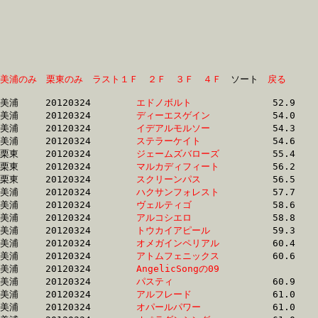
美浦のみ
栗東のみ
ラスト１Ｆ
２Ｆ
３Ｆ
４Ｆ
　ソート　
戻る
美浦	20120324	
エドノボルト　　　
		52.9 	-	38.2 	-	25.2 	-	12.6

美浦	20120324	
ディーエスゲイン　
		54.0 	-	39.1 	-	25.1 	-	12.6

美浦	20120324	
イデアルモルソー　
		54.3 	-	39.7 	-	26.5 	-	13.3

美浦	20120324	
ステラーケイト　　
		54.6 	-	39.7 	-	26.0 	-	12.6

栗東	20120324	
ジェームズバローズ
		55.4 	-	40.5 	-	26.9 	-	13.6

栗東	20120324	
マルカディフィート
		56.2 	-	41.1 	-	27.7 	-	14.6

栗東	20120324	
スクリーンパス　　
		56.5 	-	40.6 	-	26.2 	-	13.1

美浦	20120324	
ハクサンフォレスト
		57.7 	-	42.1 	-	26.7 	-	12.4

美浦	20120324	
ヴェルティゴ　　　
		58.6 	-	41.3 	-	26.5 	-	12.7

美浦	20120324	
アルコシエロ　　　
		58.8 	-	42.1 	-	26.6 	-	12.7

美浦	20120324	
トウカイアピール　
		59.3 	-	42.7 	-	28.5 	-	14.7

美浦	20120324	
オメガインペリアル
		60.4 	-	45.1 	-	29.7 	-	14.6

美浦	20120324	
アトムフェニックス
		60.6 	-	44.7 	-	30.3 	-	15.3

美浦	20120324	
AngelicSongの09　
		60.7 	-	44.6 	-	28.9 	-	13.6

美浦	20120324	
パスティ　　　　　
		60.9 	-	44.9 	-	30.0 	-	15.0

美浦	20120324	
アルフレード　　　
		61.0 	-	45.9 	-	30.7 	-	15.4

美浦	20120324	
オパールパワー　　
		61.0 	-	45.3 	-	30.1 	-	15.0
