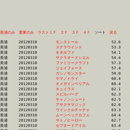
美浦のみ
栗東のみ
ラスト１Ｆ
２Ｆ
３Ｆ
４Ｆ
　ソート　
戻る
美浦	20120310	
モンストール　　　
		52.6 	-	37.8 	-	25.0 	-	12.6

美浦	20120310	
ステラウインド　　
		53.3 	-	38.3 	-	25.2 	-	12.6

美浦	20120310	
キタルファ　　　　
		54.1 	-	38.7 	-	25.2 	-	12.8

美浦	20120310	
サクラオードシエル
		54.4 	-	38.8 	-	25.3 	-	12.7

美浦	20120310	
ファミリークラフト
		57.3 	-	40.7 	-	26.9 	-	13.5

美浦	20120310	
ジェイフォース　　
		57.4 	-	40.7 	-	26.9 	-	13.6

美浦	20120310	
カシノモンスター　
		59.0 	-	43.2 	-	29.1 	-	15.1

美浦	20120310	
ヤマノトライ　　　
		60.4 	-	43.8 	-	29.1 	-	14.2

美浦	20120310	
オメガインペリアル
		60.4 	-	44.9 	-	29.9 	-	14.9

美浦	20120310	
キュイラス　　　　
		62.1 	-	46.1 	-	30.7 	-	15.4

美浦	20120310	
スピルバーグ　　　
		62.3 	-	46.3 	-	30.2 	-	14.9

美浦	20120310	
キャノンシュート　
		62.5 	-	46.3 	-	30.2 	-	15.0

美浦	20120310	
アサクサマジック　
		62.6 	-	46.4 	-	31.1 	-	15.3

美浦	20120310	
ウインクルチャチャ
		63.3 	-	46.4 	-	30.4 	-	14.9

美浦	20120310	
ムーンベックカフェ
		64.4 	-	46.5 	-	30.3 	-	15.1

美浦	20120310	
サトノヒーロー　　
		62.7 	-	46.7 	-	31.2 	-	15.7

美浦	20120310	
セプタードアイル　
		63.4 	-	46.8 	-	31.4 	-	15.9
