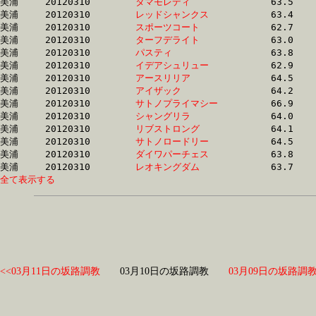
美浦	20120310	
タマモレディ　　　
		63.5 	-	47.1 	-	31.3 	-	15.6

美浦	20120310	
レッドシャンクス　
		63.4 	-	47.3 	-	31.3 	-	15.7

美浦	20120310	
スポーツコート　　
		62.7 	-	47.3 	-	32.1 	-	16.0

美浦	20120310	
ターフデライト　　
		63.0 	-	47.4 	-	31.9 	-	16.1

美浦	20120310	
パスティ　　　　　
		63.8 	-	47.4 	-	31.8 	-	15.9

美浦	20120310	
イデアシュリュー　
		62.9 	-	47.4 	-	32.2 	-	16.5

美浦	20120310	
アースリリア　　　
		64.5 	-	47.4 	-	31.1 	-	15.2

美浦	20120310	
アイザック　　　　
		64.2 	-	47.5 	-	31.8 	-	16.2

美浦	20120310	
サトノプライマシー
		66.9 	-	47.5 	-	29.7 	-	14.1

美浦	20120310	
シャングリラ　　　
		64.0 	-	47.7 	-	31.7 	-	15.8

美浦	20120310	
リブストロング　　
		64.1 	-	47.8 	-	31.8 	-	16.5

美浦	20120310	
サトノロードリー　
		64.5 	-	47.8 	-	31.1 	-	15.1

美浦	20120310	
ダイワパーチェス　
		63.8 	-	47.8 	-	32.0 	-	16.3

美浦	20120310	
レオキングダム　　
全て表示する
<<03月11日の坂路調教
03月10日の坂路調教
03月09日の坂路調教