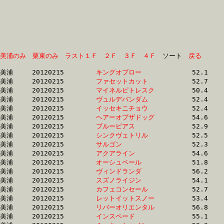
美浦のみ
栗東のみ
ラスト１Ｆ
２Ｆ
３Ｆ
４Ｆ
　ソート　
戻る
美浦	20120215	
キングオブロー　　
		52.1 	-	37.2 	-	23.8 	-	11.6

美浦	20120215	
ファセットカット　
		52.7 	-	37.8 	-	24.1 	-	11.7

美浦	20120215	
マイネルピトレスク
		50.4 	-	36.5 	-	23.8 	-	11.7

美浦	20120215	
ヴュルデバンダム　
		52.4 	-	37.4 	-	24.1 	-	11.8

美浦	20120215	
イッセキニチョウ　
		52.4 	-	37.3 	-	24.1 	-	11.8

美浦	20120215	
ヘアーオブザドッグ
		54.6 	-	37.7 	-	24.5 	-	11.8

美浦	20120215	
ブルーピアス　　　
		52.9 	-	38.7 	-	24.7 	-	11.8

美浦	20120215	
シンクヴェトリル　
		52.5 	-	37.5 	-	24.1 	-	11.9

美浦	20120215	
サルゴン　　　　　
		52.3 	-	37.6 	-	24.0 	-	11.9

美浦	20120215	
アクアライン　　　
		54.6 	-	39.6 	-	25.0 	-	11.9

美浦	20120215	
オーシュペール　　
		51.8 	-	37.3 	-	24.2 	-	11.9

美浦	20120215	
ヴィンドランダ　　
		56.2 	-	38.5 	-	24.7 	-	12.0

美浦	20120215	
スズノライジン　　
		54.1 	-	37.6 	-	24.1 	-	12.0

美浦	20120215	
カフェコンセール　
		52.7 	-	38.0 	-	24.1 	-	12.1

美浦	20120215	
レットイットスノー
		53.4 	-	39.0 	-	24.9 	-	12.1

美浦	20120215	
リバーオリエンタル
		56.8 	-	38.4 	-	24.9 	-	12.1

美浦	20120215	
インスペード　　　
		55.1 	-	39.8 	-	25.7 	-	12.1
