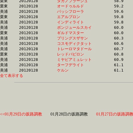
栗東	20120128	
タガノプラージュ　
		58.9 	-	43.9 	-	29.6 	-	15.2

栗東	20120128	
オードゥルルド　　
		59.2 	-	44.2 	-	30.0 	-	15.7

美浦	20120128	
パッシフローラ　　
		59.6 	-	44.1 	-	29.4 	-	15.1

栗東	20120128	
エアルプロン　　　
		59.8 	-	43.6 	-	29.1 	-	14.7

美浦	20120128	
インディライト　　
		59.8 	-	42.7 	-	27.2 	-	13.3

美浦	20120128	
ボンジュールスカイ
		60.0 	-	44.5 	-	30.0 	-	15.4

栗東	20120128	
ギルドマスター　　
		60.0 	-	43.4 	-	28.3 	-	13.6

美浦	20120128	
ブリングスザサン　
		60.3 	-	44.7 	-	30.3 	-	15.6

美浦	20120128	
コスモディクタット
		60.6 	-	45.5 	-	30.5 	-	15.6

美浦	20120128	
トレーロマタドール
		60.7 	-	45.4 	-	30.8 	-	15.6

栗東	20120128	
レッドバビロン　　
		60.8 	-	0.0 	-	30.2 	-	15.2

美浦	20120128	
ミヤビアミュレット
		60.9 	-	45.3 	-	29.9 	-	14.7

美浦	20120128	
ターフデライト　　
		61.1 	-	45.1 	-	30.0 	-	14.8

美浦	20120128	
ケルン　　　　　　
全て表示する
<<01月29日の坂路調教
01月28日の坂路調教
01月27日の坂路調教