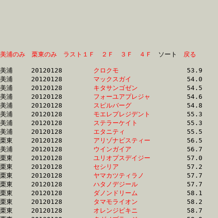
美浦のみ
栗東のみ
ラスト１Ｆ
２Ｆ
３Ｆ
４Ｆ
　ソート　
戻る
美浦	20120128	
クロクモ　　　　　
		53.9 	-	39.6 	-	25.9 	-	12.5

美浦	20120128	
マックスガイ　　　
		54.0 	-	39.7 	-	26.0 	-	12.5

美浦	20120128	
キタサンゴゼン　　
		54.5 	-	39.8 	-	25.5 	-	12.4

美浦	20120128	
フォーユアプレジャ
		54.6 	-	39.5 	-	25.0 	-	12.3

美浦	20120128	
スピルバーグ　　　
		54.8 	-	40.0 	-	26.2 	-	13.2

美浦	20120128	
モエレプレジデント
		55.3 	-	39.9 	-	25.4 	-	12.6

美浦	20120128	
ステラーケイト　　
		55.3 	-	40.1 	-	25.9 	-	12.5

美浦	20120128	
エタニティ　　　　
		55.5 	-	39.7 	-	25.0 	-	12.3

栗東	20120128	
アリゾナビスティー
		56.5 	-	41.9 	-	27.2 	-	13.4

美浦	20120128	
ウインガイア　　　
		56.7 	-	43.6 	-	30.0 	-	15.9

栗東	20120128	
ユリオプスデイジー
		57.0 	-	41.4 	-	26.9 	-	13.0

栗東	20120128	
セシリア　　　　　
		57.2 	-	41.1 	-	26.7 	-	13.2

栗東	20120128	
ヤマカツティラノ　
		57.7 	-	41.8 	-	27.3 	-	13.1

栗東	20120128	
ハタノデジール　　
		57.7 	-	41.9 	-	27.8 	-	14.3

栗東	20120128	
ダノンドリーム　　
		58.1 	-	43.2 	-	0.0 	-	0.0 

栗東	20120128	
タマモライオン　　
		58.2 	-	42.1 	-	27.1 	-	12.8

栗東	20120128	
オレンジビキニ　　
		58.7 	-	44.0 	-	29.6 	-	14.8
