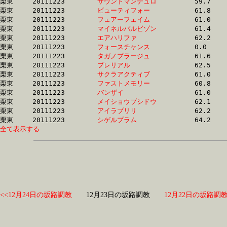
栗東	20111223	
サウンドマンデュロ
		59.7 	-	44.6 	-	29.6 	-	14.6

栗東	20111223	
ビューティフォー　
		61.8 	-	44.6 	-	29.4 	-	14.5

栗東	20111223	
フェアーフェイム　
		61.0 	-	45.1 	-	0.0 	-	14.7

栗東	20111223	
マイネルバルビゾン
		61.4 	-	45.1 	-	30.0 	-	14.5

栗東	20111223	
エアハリファ　　　
		62.2 	-	45.1 	-	30.0 	-	14.8

栗東	20111223	
フォースチャンス　
		0.0 	-	45.2 	-	29.7 	-	14.2

栗東	20111223	
タガノプラージュ　
		61.6 	-	45.2 	-	29.8 	-	14.8

栗東	20111223	
プレリアル　　　　
		62.5 	-	45.5 	-	30.1 	-	15.0

栗東	20111223	
サクラアクティブ　
		61.0 	-	45.5 	-	31.1 	-	15.8

栗東	20111223	
ファストメモリー　
		60.8 	-	45.7 	-	29.7 	-	14.4

栗東	20111223	
バンザイ　　　　　
		61.0 	-	45.8 	-	29.8 	-	14.6

栗東	20111223	
メイショウブシドウ
		62.1 	-	45.9 	-	30.3 	-	15.1

栗東	20111223	
アイラブリリ　　　
		62.2 	-	46.0 	-	30.5 	-	15.1

栗東	20111223	
シゲルプラム　　　
全て表示する
<<12月24日の坂路調教
12月23日の坂路調教
12月22日の坂路調教