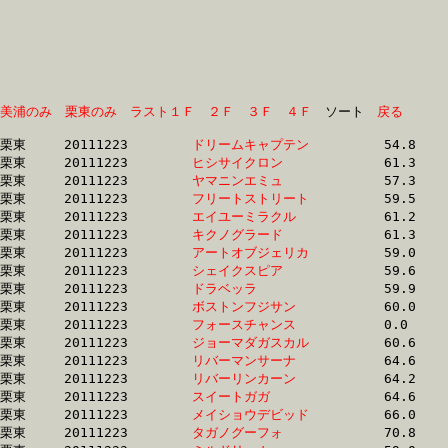
美浦のみ
栗東のみ
ラスト１Ｆ
２Ｆ
３Ｆ
４Ｆ
　ソート　
戻る
栗東	20111223	
ドリームキャプテン
		54.8 	-	39.2 	-	25.2 	-	12.5

栗東	20111223	
ヒシサイクロン　　
		61.3 	-	44.3 	-	28.0 	-	13.5

栗東	20111223	
ヤマニンエミュ　　
		57.3 	-	40.9 	-	26.4 	-	13.5

栗東	20111223	
フリートストリート
		59.5 	-	43.1 	-	28.2 	-	13.6

栗東	20111223	
エイユーミラクル　
		61.2 	-	44.3 	-	28.5 	-	13.8

栗東	20111223	
キクノグラード　　
		61.3 	-	44.3 	-	29.2 	-	13.9

栗東	20111223	
アートオブジェリカ
		59.0 	-	43.6 	-	28.6 	-	13.9

栗東	20111223	
シェイクスピア　　
		59.6 	-	44.4 	-	29.5 	-	14.0

栗東	20111223	
ドラベッラ　　　　
		59.9 	-	41.5 	-	27.6 	-	14.0

栗東	20111223	
ボストンフジサン　
		60.0 	-	41.6 	-	27.6 	-	14.1

栗東	20111223	
フォースチャンス　
		0.0 	-	45.2 	-	29.7 	-	14.2

栗東	20111223	
ジョーマダガスカル
		60.6 	-	44.5 	-	29.4 	-	14.3

栗東	20111223	
リバーマンサーナ　
		64.6 	-	47.5 	-	30.7 	-	14.3

栗東	20111223	
リバーリンカーン　
		64.2 	-	47.5 	-	30.7 	-	14.3

栗東	20111223	
スイートガガ　　　
		64.6 	-	47.2 	-	30.2 	-	14.3

栗東	20111223	
メイショウデビッド
		66.0 	-	48.4 	-	31.9 	-	14.3

栗東	20111223	
タガノグーフォ　　
		70.8 	-	49.4 	-	30.8 	-	14.3
