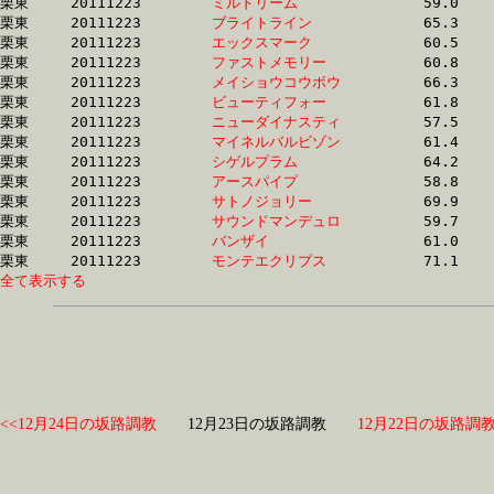
栗東	20111223	
ミルドリーム　　　
		59.0 	-	43.9 	-	29.3 	-	14.4

栗東	20111223	
ブライトライン　　
		65.3 	-	48.2 	-	31.3 	-	14.4

栗東	20111223	
エックスマーク　　
		60.5 	-	44.3 	-	29.3 	-	14.4

栗東	20111223	
ファストメモリー　
		60.8 	-	45.7 	-	29.7 	-	14.4

栗東	20111223	
メイショウコウボウ
		66.3 	-	48.2 	-	30.8 	-	14.5

栗東	20111223	
ビューティフォー　
		61.8 	-	44.6 	-	29.4 	-	14.5

栗東	20111223	
ニューダイナスティ
		57.5 	-	42.5 	-	28.6 	-	14.5

栗東	20111223	
マイネルバルビゾン
		61.4 	-	45.1 	-	30.0 	-	14.5

栗東	20111223	
シゲルプラム　　　
		64.2 	-	46.0 	-	30.1 	-	14.6

栗東	20111223	
アースパイプ　　　
		58.8 	-	43.1 	-	28.7 	-	14.6

栗東	20111223	
サトノジョリー　　
		69.9 	-	49.8 	-	31.3 	-	14.6

栗東	20111223	
サウンドマンデュロ
		59.7 	-	44.6 	-	29.6 	-	14.6

栗東	20111223	
バンザイ　　　　　
		61.0 	-	45.8 	-	29.8 	-	14.6

栗東	20111223	
モンテエクリプス　
全て表示する
<<12月24日の坂路調教
12月23日の坂路調教
12月22日の坂路調教