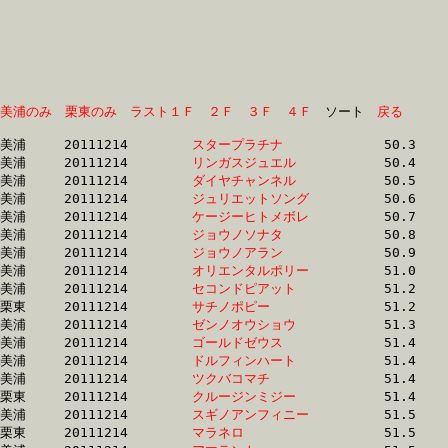
美浦のみ
栗東のみ
ラスト１Ｆ
２Ｆ
３Ｆ
４Ｆ
　ソート　
戻る
美浦	20111214	
スタープラチナ　　
		50.3 	-	37.2 	-	25.1 	-	12.7

美浦	20111214	
リンガスジュエル　
		50.4 	-	37.3 	-	25.4 	-	13.6

美浦	20111214	
ダイヤチャンネル　
		50.5 	-	37.2 	-	24.9 	-	12.7

美浦	20111214	
ジュリエットソング
		50.6 	-	36.4 	-	24.5 	-	12.8

美浦	20111214	
ケージーヒトメボレ
		50.7 	-	37.6 	-	25.5 	-	13.1

美浦	20111214	
ジョウノソナタ　　
		50.8 	-	37.4 	-	25.0 	-	12.7

美浦	20111214	
ジョウノアラン　　
		50.9 	-	37.1 	-	24.7 	-	12.6

美浦	20111214	
オリエンタルポリー
		51.0 	-	0.0 	-	25.3 	-	13.4

美浦	20111214	
セコンドピアット　
		51.2 	-	37.3 	-	24.6 	-	12.2

栗東	20111214	
サチノポピー　　　
		51.2 	-	37.2 	-	24.8 	-	12.5

美浦	20111214	
ゼンノオウショウ　
		51.3 	-	37.8 	-	25.1 	-	12.2

美浦	20111214	
ゴールドゼウス　　
		51.4 	-	37.6 	-	25.1 	-	12.7

美浦	20111214	
ドルフィンハート　
		51.4 	-	38.0 	-	25.7 	-	13.4

美浦	20111214	
ツクバコマチ　　　
		51.4 	-	36.8 	-	24.3 	-	12.7

栗東	20111214	
クルージンミジー　
		51.4 	-	38.2 	-	25.6 	-	12.8

美浦	20111214	
スギノアンフィニー
		51.5 	-	37.0 	-	24.4 	-	12.7

栗東	20111214	
マラネロ　　　　　
		51.5 	-	37.1 	-	24.3 	-	12.3
