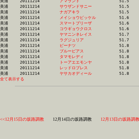
美浦	20111214	
アマラント　　　　
		51.5 	-	37.8 	-	24.6 	-	12.0

美浦	20111214	
サウザンドサニー　
		51.5 	-	0.0 	-	25.2 	-	12.8

美浦	20111214	
ナガアキラ　　　　
		51.5 	-	37.7 	-	25.3 	-	13.2

美浦	20111214	
メイショウピッケル
		51.6 	-	37.4 	-	24.8 	-	12.6

美浦	20111214	
スマートブリーザ　
		51.6 	-	37.5 	-	24.9 	-	12.6

美浦	20111214	
コウギョウクロス　
		51.6 	-	36.9 	-	24.6 	-	12.6

美浦	20111214	
ヤマニンネレイス　
		51.7 	-	37.7 	-	24.5 	-	12.1

美浦	20111214	
ラグジュリア　　　
		51.7 	-	37.6 	-	24.8 	-	12.3

美浦	20111214	
ピーナツ　　　　　
		51.8 	-	38.1 	-	25.6 	-	13.1

美浦	20111214	
ブルーピアス　　　
		51.8 	-	37.7 	-	24.6 	-	12.1

美浦	20111214	
タマモレディ　　　
		51.8 	-	37.6 	-	24.3 	-	12.1

美浦	20111214	
トーアエエモンヤ　
		51.8 	-	38.4 	-	25.9 	-	13.6

美浦	20111214	
レッドロブレス　　
		51.8 	-	38.2 	-	25.3 	-	13.0

美浦	20111214	
ヤサカオディール　
全て表示する
<<12月15日の坂路調教
12月14日の坂路調教
12月13日の坂路調教