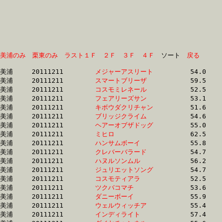
美浦のみ
栗東のみ
ラスト１Ｆ
２Ｆ
３Ｆ
４Ｆ
　ソート　
戻る
美浦	20111211	
メジャーアスリート
		54.0 	-	38.4 	-	24.8 	-	12.0

美浦	20111211	
スマートブリーザ　
		59.5 	-	40.7 	-	25.5 	-	12.4

美浦	20111211	
コスモミレネール　
		52.5 	-	38.0 	-	24.8 	-	12.4

美浦	20111211	
フェアリーズサン　
		53.1 	-	38.0 	-	24.7 	-	12.4

美浦	20111211	
キボウダクリチャン
		51.6 	-	37.6 	-	24.6 	-	12.4

美浦	20111211	
ブリッジクライム　
		54.6 	-	0.0 	-	25.0 	-	12.5

美浦	20111211	
ヘアーオブザドッグ
		55.0 	-	38.2 	-	25.1 	-	12.5

美浦	20111211	
ミヒロ　　　　　　
		62.5 	-	42.1 	-	26.2 	-	12.6

美浦	20111211	
ハンサムボーイ　　
		55.8 	-	39.2 	-	25.5 	-	12.7

美浦	20111211	
クレバーバラード　
		54.7 	-	39.9 	-	25.9 	-	12.7

美浦	20111211	
ハヌルソンムル　　
		56.2 	-	40.4 	-	26.0 	-	12.7

美浦	20111211	
ジュリエットソング
		54.7 	-	38.8 	-	25.3 	-	12.7

美浦	20111211	
コスモティアラ　　
		52.5 	-	37.7 	-	24.7 	-	12.7

美浦	20111211	
ツクバコマチ　　　
		53.6 	-	38.6 	-	25.4 	-	12.7

美浦	20111211	
ダニーボーイ　　　
		55.9 	-	39.3 	-	25.6 	-	12.7

美浦	20111211	
ウェルウィッチア　
		55.4 	-	40.6 	-	26.5 	-	12.7

美浦	20111211	
インディライト　　
		57.4 	-	40.8 	-	26.2 	-	12.7
