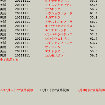
美浦	20111211	
ダイヤチャンネル　
		55.6 	-	40.0 	-	26.0 	-	12.7

美浦	20111211	
メイスンキャプテン
		55.6 	-	40.5 	-	26.4 	-	12.7

美浦	20111211	
サワキック　　　　
		56.2 	-	40.9 	-	26.5 	-	12.7

美浦	20111211	
トウショウバラード
		61.4 	-	41.3 	-	26.1 	-	12.7

美浦	20111211	
ナガアキラ　　　　
		55.8 	-	40.2 	-	26.1 	-	12.7

美浦	20111211	
トラストネモフィラ
		56.2 	-	41.6 	-	27.4 	-	12.8

美浦	20111211	
キョウワアマテラス
		63.0 	-	46.1 	-	29.1 	-	12.8

美浦	20111211	
ルミナスレッド　　
		54.3 	-	38.3 	-	25.1 	-	12.8

美浦	20111211	
ゲンパチラヴダンス
		52.8 	-	38.4 	-	25.4 	-	12.8

美浦	20111211	
シンクヴェトリル　
		61.7 	-	44.9 	-	28.0 	-	12.8

美浦	20111211	
スギノアンフィニー
		53.7 	-	0.0 	-	25.5 	-	12.8

美浦	20111211	
オンジェム　　　　
		57.3 	-	40.5 	-	26.4 	-	12.9

美浦	20111211	
エストボヌール　　
		55.0 	-	40.1 	-	25.9 	-	12.9

美浦	20111211	
コスモリボン　　　
全て表示する
<<12月12日の坂路調教
12月11日の坂路調教
12月10日の坂路調教