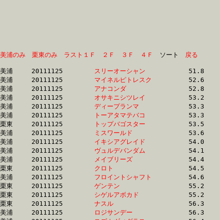
美浦のみ
栗東のみ
ラスト１Ｆ
２Ｆ
３Ｆ
４Ｆ
　ソート　
戻る
美浦	20111125	
スリーオーシャン　
		51.8 	-	37.8 	-	24.9 	-	12.4

美浦	20111125	
マイネルピトレスク
		52.6 	-	38.1 	-	25.0 	-	12.2

美浦	20111125	
アナコンダ　　　　
		52.8 	-	38.2 	-	25.4 	-	12.8

美浦	20111125	
オサキニシツレイ　
		53.2 	-	38.6 	-	25.4 	-	12.9

美浦	20111125	
ディープランマ　　
		53.3 	-	39.2 	-	26.1 	-	13.2

美浦	20111125	
トーアタマテバコ　
		53.3 	-	39.2 	-	26.1 	-	13.2

栗東	20111125	
トップバゴスター　
		53.5 	-	39.1 	-	25.8 	-	13.2

美浦	20111125	
ミスワールド　　　
		53.6 	-	39.3 	-	25.7 	-	12.7

美浦	20111125	
イキシアグレイド　
		54.0 	-	39.2 	-	25.7 	-	12.8

美浦	20111125	
ヴュルデバンダム　
		54.1 	-	38.2 	-	24.9 	-	12.3

美浦	20111125	
メイブリーズ　　　
		54.4 	-	39.5 	-	25.4 	-	12.6

栗東	20111125	
クロト　　　　　　
		54.5 	-	39.7 	-	26.1 	-	13.4

美浦	20111125	
フロイントシャフト
		54.6 	-	39.6 	-	26.5 	-	13.4

栗東	20111125	
ゲンテン　　　　　
		55.2 	-	41.4 	-	27.7 	-	13.3

栗東	20111125	
シゲルアボカド　　
		55.2 	-	40.5 	-	27.6 	-	14.6

栗東	20111125	
ナスル　　　　　　
		56.3 	-	41.6 	-	27.3 	-	13.4

美浦	20111125	
ロジサンデー　　　
		56.3 	-	41.0 	-	26.5 	-	13.0
