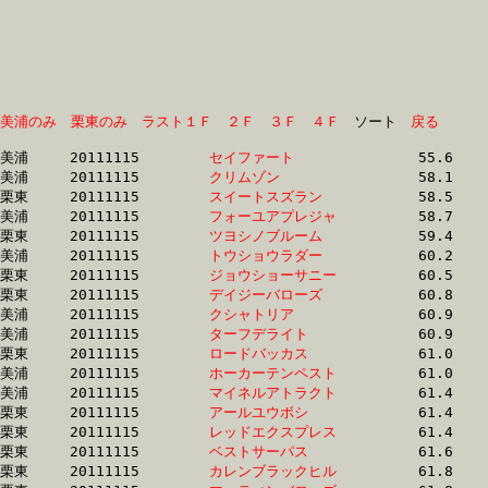
美浦のみ
栗東のみ
ラスト１Ｆ
２Ｆ
３Ｆ
４Ｆ
　ソート　
戻る
美浦	20111115	
セイファート　　　
		55.6 	-	41.6 	-	27.3 	-	13.2

美浦	20111115	
クリムゾン　　　　
		58.1 	-	42.5 	-	28.2 	-	14.1

栗東	20111115	
スイートスズラン　
		58.5 	-	44.2 	-	30.3 	-	15.3

美浦	20111115	
フォーユアプレジャ
		58.7 	-	43.1 	-	28.8 	-	14.6

栗東	20111115	
ツヨシノブルーム　
		59.4 	-	43.8 	-	29.4 	-	15.0

美浦	20111115	
トウショウラダー　
		60.2 	-	43.0 	-	28.1 	-	13.9

栗東	20111115	
ジョウショーサニー
		60.5 	-	44.7 	-	29.5 	-	15.0

栗東	20111115	
デイジーバローズ　
		60.8 	-	45.4 	-	29.4 	-	14.7

美浦	20111115	
クシャトリア　　　
		60.9 	-	44.6 	-	29.1 	-	14.3

美浦	20111115	
ターフデライト　　
		60.9 	-	44.7 	-	29.4 	-	14.4

栗東	20111115	
ロードバッカス　　
		61.0 	-	44.4 	-	29.0 	-	14.4

美浦	20111115	
ホーカーテンペスト
		61.0 	-	45.9 	-	30.6 	-	15.6

美浦	20111115	
マイネルアトラクト
		61.4 	-	45.6 	-	29.9 	-	14.9

栗東	20111115	
アールユウボシ　　
		61.4 	-	46.4 	-	31.4 	-	15.5

栗東	20111115	
レッドエクスプレス
		61.4 	-	0.0 	-	30.0 	-	0.0 

栗東	20111115	
ベストサーパス　　
		61.6 	-	46.6 	-	31.5 	-	16.1

栗東	20111115	
カレンブラックヒル
		61.8 	-	46.2 	-	31.1 	-	15.5
