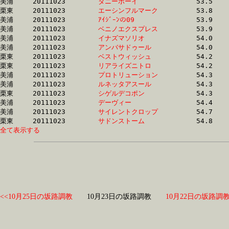
美浦	20111023	
ダニーボーイ　　　
		53.5 	-	39.2 	-	25.9 	-	12.7

栗東	20111023	
エーシンフルマーク
		53.8 	-	38.7 	-	26.5 	-	13.8

美浦	20111023	
ｱｲｼﾞｰﾝの09　　　　
		53.9 	-	39.6 	-	25.6 	-	12.9

美浦	20111023	
ベニノエクスプレス
		53.9 	-	39.7 	-	26.2 	-	12.7

美浦	20111023	
イナズマソリオ　　
		54.0 	-	40.9 	-	27.8 	-	13.9

美浦	20111023	
アンバサドゥール　
		54.0 	-	40.9 	-	27.8 	-	13.9

栗東	20111023	
ベストウィッシュ　
		54.2 	-	40.5 	-	27.4 	-	14.2

栗東	20111023	
リアライズニトロ　
		54.2 	-	39.6 	-	26.3 	-	13.4

美浦	20111023	
プロトリューション
		54.3 	-	39.8 	-	25.9 	-	0.0 

美浦	20111023	
ルネッタアスール　
		54.3 	-	40.0 	-	26.3 	-	12.8

栗東	20111023	
シゲルデコポン　　
		54.3 	-	40.0 	-	26.7 	-	13.6

美浦	20111023	
デーヴィー　　　　
		54.4 	-	38.9 	-	24.6 	-	12.1

美浦	20111023	
サイレントクロップ
		54.7 	-	39.4 	-	26.2 	-	13.0

栗東	20111023	
サドンストーム　　
全て表示する
<<10月25日の坂路調教
10月23日の坂路調教
10月22日の坂路調教