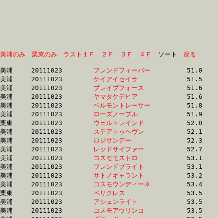
美浦のみ
栗東のみ
ラスト１Ｆ
２Ｆ
３Ｆ
４Ｆ
　ソート　
戻る
美浦	20111023	
フレンドフィーバー
		51.0 	-	38.0 	-	26.1 	-	13.5

美浦	20111023	
ケイアイセイラ　　
		51.5 	-	38.2 	-	25.9 	-	13.0

美浦	20111023	
ブレイブフォース　
		51.6 	-	38.3 	-	0.0 	-	13.2

美浦	20111023	
ヤマタケデヒア　　
		51.6 	-	38.4 	-	26.5 	-	13.9

美浦	20111023	
ベルモントレーサー
		51.8 	-	37.8 	-	25.0 	-	12.6

美浦	20111023	
ローズノーブル　　
		51.9 	-	37.4 	-	25.0 	-	12.7

栗東	20111023	
ウェルトレインド　
		52.0 	-	39.4 	-	27.1 	-	14.2

美浦	20111023	
ステアトゥヘヴン　
		52.1 	-	38.0 	-	0.0 	-	12.7

美浦	20111023	
ロジサンデー　　　
		52.3 	-	37.8 	-	25.1 	-	12.7

美浦	20111023	
レッドサイファー　
		52.7 	-	38.3 	-	25.7 	-	13.2

美浦	20111023	
コスモモストロ　　
		53.1 	-	38.5 	-	25.7 	-	13.3

美浦	20111023	
フレンドブライト　
		53.1 	-	38.7 	-	25.9 	-	13.5

美浦	20111023	
サトノギャラント　
		53.2 	-	39.1 	-	25.8 	-	12.5

美浦	20111023	
コスモウンディーネ
		53.4 	-	38.7 	-	25.9 	-	13.1

栗東	20111023	
ペリクレス　　　　
		53.5 	-	39.8 	-	27.0 	-	13.9

美浦	20111023	
アシェンライト　　
		53.5 	-	39.2 	-	25.8 	-	12.7

美浦	20111023	
コスモアウリンコ　
		53.5 	-	38.7 	-	25.8 	-	13.0
