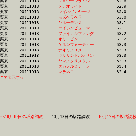
栗東	20111018	
ショウナンラムジ　
		62.6 	-	46.5 	-	31.1 	-	15.7

栗東	20111018	
メテオライト　　　
		62.9 	-	46.2 	-	30.6 	-	15.0

栗東	20111018	
マイネヴォヤージ　
		63.0 	-	45.6 	-	29.2 	-	14.4

栗東	20111018	
モズベラベラ　　　
		63.0 	-	47.4 	-	32.4 	-	16.4

栗東	20111018	
ヤルーデンス　　　
		63.1 	-	46.7 	-	31.5 	-	15.6

栗東	20111018	
エイシンピューマ　
		63.1 	-	47.2 	-	32.0 	-	16.4

栗東	20111018	
ファイナルファング
		63.2 	-	47.1 	-	31.7 	-	16.4

栗東	20111018	
オリービン　　　　
		63.2 	-	46.8 	-	32.2 	-	16.7

栗東	20111018	
ケルンフォーティー
		63.3 	-	46.7 	-	31.0 	-	15.3

栗東	20111018	
ナオミノユメ　　　
		63.3 	-	47.0 	-	30.7 	-	15.2

栗東	20111018	
ギリサントポケサン
		63.3 	-	47.1 	-	31.5 	-	15.8

栗東	20111018	
ヤマノクリスタル　
		63.3 	-	47.0 	-	31.1 	-	15.7

栗東	20111018	
タガノルミナーレ　
		63.4 	-	47.9 	-	32.2 	-	16.0

栗東	20111018	
マラネロ　　　　　
全て表示する
<<10月19日の坂路調教
10月18日の坂路調教
10月17日の坂路調教