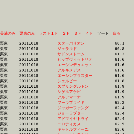
美浦のみ
栗東のみ
ラスト１Ｆ
２Ｆ
３Ｆ
４Ｆ
　ソート　
戻る
栗東	20111018	
スターバリオン　　
		60.1 	-	45.0 	-	30.7 	-	15.4

栗東	20111018	
ジェラルド　　　　
		60.8 	-	45.7 	-	31.0 	-	16.0

栗東	20111018	
サドンストーム　　
		61.2 	-	45.4 	-	30.4 	-	15.3

栗東	20111018	
ビップヴィットリオ
		61.6 	-	46.4 	-	31.5 	-	15.4

栗東	20111018	
エーシンデュエット
		61.6 	-	45.4 	-	30.3 	-	15.1

栗東	20111018	
アルキメデス　　　
		61.6 	-	45.7 	-	30.7 	-	15.5

栗東	20111018	
エーシンブラスター
		61.6 	-	44.5 	-	29.6 	-	15.3

栗東	20111018	
シェルビー　　　　
		61.8 	-	45.4 	-	30.1 	-	14.9

栗東	20111018	
スプリングルトン　
		61.9 	-	46.7 	-	31.8 	-	16.0

栗東	20111018	
シゲルアケビ　　　
		61.9 	-	45.7 	-	30.1 	-	15.0

栗東	20111018	
アルアマーナ　　　
		61.9 	-	44.8 	-	29.9 	-	15.1

栗東	20111018	
フーラブライド　　
		62.2 	-	46.1 	-	30.6 	-	15.2

栗東	20111018	
ジャガーファング　
		62.4 	-	46.5 	-	31.2 	-	15.9

栗東	20111018	
ジョーラプター　　
		62.4 	-	45.5 	-	29.8 	-	15.0

栗東	20111018	
アドマイヤトライ　
		62.4 	-	46.7 	-	31.5 	-	16.2

栗東	20111018	
ニロティカス　　　
		62.5 	-	46.3 	-	30.9 	-	15.9

栗東	20111018	
キャトルフィーユ　
		62.6 	-	45.7 	-	30.2 	-	15.1
