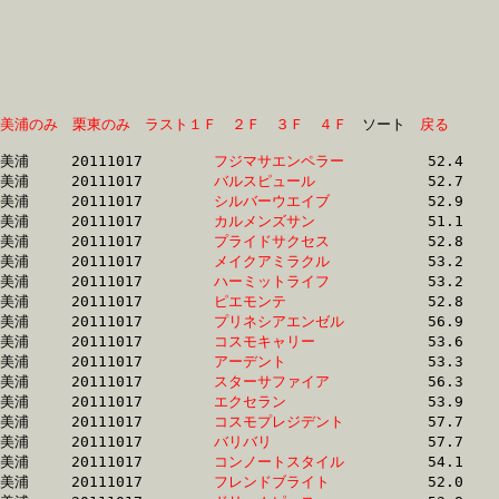
美浦のみ
栗東のみ
ラスト１Ｆ
２Ｆ
３Ｆ
４Ｆ
　ソート　
戻る
美浦	20111017	
フジマサエンペラー
		52.4 	-	37.5 	-	24.4 	-	12.4

美浦	20111017	
バルスピュール　　
		52.7 	-	37.9 	-	24.5 	-	12.3

美浦	20111017	
シルバーウエイブ　
		52.9 	-	37.5 	-	24.7 	-	12.5

美浦	20111017	
カルメンズサン　　
		51.1 	-	37.2 	-	24.7 	-	12.9

美浦	20111017	
プライドサクセス　
		52.8 	-	38.1 	-	24.9 	-	12.1

美浦	20111017	
メイクアミラクル　
		53.2 	-	38.2 	-	25.0 	-	12.7

美浦	20111017	
ハーミットライフ　
		53.2 	-	38.3 	-	25.1 	-	12.7

美浦	20111017	
ピエモンテ　　　　
		52.8 	-	38.1 	-	25.3 	-	12.8

美浦	20111017	
プリネシアエンゼル
		56.9 	-	39.9 	-	25.3 	-	12.0

美浦	20111017	
コスモキャリー　　
		53.6 	-	38.8 	-	25.4 	-	13.0

美浦	20111017	
アーデント　　　　
		53.3 	-	38.6 	-	25.4 	-	12.3

美浦	20111017	
スターサファイア　
		56.3 	-	40.0 	-	25.6 	-	12.2

美浦	20111017	
エクセラン　　　　
		53.9 	-	39.0 	-	25.7 	-	13.4

美浦	20111017	
コスモプレジデント
		57.7 	-	40.0 	-	25.8 	-	12.6

美浦	20111017	
バリバリ　　　　　
		57.7 	-	40.0 	-	25.8 	-	12.6

美浦	20111017	
コンノートスタイル
		54.1 	-	39.0 	-	25.8 	-	13.0

美浦	20111017	
フレンドブライト　
		52.0 	-	38.4 	-	25.8 	-	13.4
