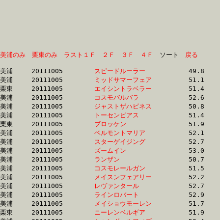
美浦のみ
栗東のみ
ラスト１Ｆ
２Ｆ
３Ｆ
４Ｆ
　ソート　
戻る
美浦	20111005	
スピードルーラー　
		49.8 	-	36.6 	-	24.3 	-	12.2

美浦	20111005	
ミッドサマーフェア
		51.1 	-	36.9 	-	0.0 	-	12.3

栗東	20111005	
エイシントラベラー
		51.4 	-	36.9 	-	24.1 	-	12.2

美浦	20111005	
コスモバルバラ　　
		52.6 	-	37.1 	-	24.3 	-	12.2

美浦	20111005	
ジャストザハピネス
		50.8 	-	37.2 	-	24.8 	-	12.7

美浦	20111005	
トーセンピアス　　
		51.4 	-	37.2 	-	24.3 	-	12.1

栗東	20111005	
ブロッケン　　　　
		51.9 	-	37.2 	-	24.0 	-	11.9

美浦	20111005	
ベルモントマリア　
		52.1 	-	37.3 	-	24.3 	-	12.2

美浦	20111005	
スターゲイジング　
		52.7 	-	37.3 	-	24.3 	-	12.2

美浦	20111005	
ズームイン　　　　
		53.0 	-	37.3 	-	24.4 	-	12.3

美浦	20111005	
ランザン　　　　　
		50.7 	-	37.4 	-	25.0 	-	12.8

美浦	20111005	
コスモレールガン　
		51.5 	-	37.5 	-	24.9 	-	12.6

美浦	20111005	
メイスンフェアリー
		52.2 	-	37.5 	-	24.8 	-	12.9

美浦	20111005	
レヴァンタール　　
		52.7 	-	37.6 	-	24.7 	-	12.6

美浦	20111005	
ラインロバート　　
		52.9 	-	37.6 	-	24.7 	-	12.6

美浦	20111005	
メイショウモーレン
		51.7 	-	37.6 	-	24.7 	-	12.2

栗東	20111005	
ニーレンベルギア　
		51.9 	-	37.6 	-	24.7 	-	12.6
