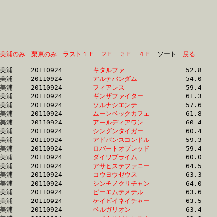
美浦のみ
栗東のみ
ラスト１Ｆ
２Ｆ
３Ｆ
４Ｆ
　ソート　
戻る
美浦	20110924	
キタルファ　　　　
		52.8 	-	36.9 	-	24.0 	-	12.2

美浦	20110924	
アルテバンダム　　
		54.0 	-	39.2 	-	26.2 	-	13.7

美浦	20110924	
フィアレス　　　　
		59.4 	-	43.0 	-	27.9 	-	13.5

美浦	20110924	
ギンザファイター　
		61.3 	-	43.8 	-	27.9 	-	13.2

美浦	20110924	
ソルナシエンテ　　
		57.6 	-	42.2 	-	27.9 	-	13.8

美浦	20110924	
ムーンベックカフェ
		61.8 	-	45.4 	-	29.2 	-	14.3

美浦	20110924	
アールディアワン　
		60.4 	-	44.3 	-	29.4 	-	14.7

美浦	20110924	
シングンタイガー　
		60.4 	-	44.3 	-	29.4 	-	14.7

美浦	20110924	
アドバンスコンドル
		59.3 	-	44.0 	-	29.5 	-	14.7

美浦	20110924	
ロバートオブレッド
		59.4 	-	44.4 	-	29.6 	-	14.9

美浦	20110924	
ダイワプライム　　
		60.0 	-	44.7 	-	29.9 	-	14.9

美浦	20110924	
アサヒステファニー
		64.5 	-	47.0 	-	30.4 	-	14.7

美浦	20110924	
コウヨウゼウス　　
		63.3 	-	46.6 	-	30.5 	-	14.9

美浦	20110924	
シンチノクリチャン
		64.0 	-	46.9 	-	30.6 	-	15.2

美浦	20110924	
ピーエムデメテル　
		63.6 	-	46.1 	-	30.6 	-	15.4

美浦	20110924	
ケイビイネイチャー
		63.5 	-	47.0 	-	30.7 	-	15.3

美浦	20110924	
ベルガリオン　　　
		63.4 	-	46.7 	-	31.3 	-	15.8
