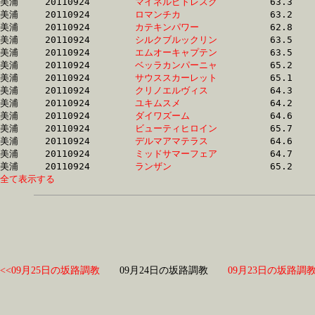
美浦	20110924	
マイネルピトレスク
		63.3 	-	47.2 	-	31.5 	-	15.8

美浦	20110924	
ロマンチカ　　　　
		63.2 	-	47.0 	-	31.5 	-	15.9

美浦	20110924	
カテキンパワー　　
		62.8 	-	46.7 	-	31.5 	-	15.7

美浦	20110924	
シルクブルックリン
		63.5 	-	46.9 	-	31.5 	-	16.1

美浦	20110924	
エムオーキャプテン
		63.5 	-	47.0 	-	31.6 	-	15.8

美浦	20110924	
ベッラカンパーニャ
		65.2 	-	47.9 	-	31.6 	-	15.5

美浦	20110924	
サウススカーレット
		65.1 	-	48.0 	-	31.8 	-	15.8

美浦	20110924	
クリノエルヴィス　
		64.3 	-	47.7 	-	31.9 	-	16.2

美浦	20110924	
ユキムスメ　　　　
		64.2 	-	48.0 	-	31.9 	-	15.9

美浦	20110924	
ダイワズーム　　　
		64.6 	-	48.4 	-	32.0 	-	16.0

美浦	20110924	
ビューティヒロイン
		65.7 	-	48.4 	-	32.0 	-	15.8

美浦	20110924	
デルマアマテラス　
		64.6 	-	48.2 	-	32.1 	-	15.6

美浦	20110924	
ミッドサマーフェア
		64.7 	-	47.5 	-	32.1 	-	16.4

美浦	20110924	
ランザン　　　　　
全て表示する
<<09月25日の坂路調教
09月24日の坂路調教
09月23日の坂路調教