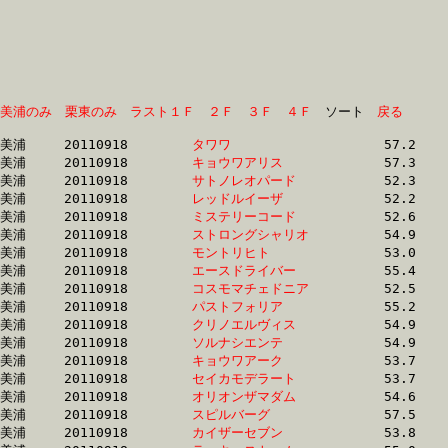
美浦のみ
栗東のみ
ラスト１Ｆ
２Ｆ
３Ｆ
４Ｆ
　ソート　
戻る
美浦	20110918	
タワワ　　　　　　
		57.2 	-	39.6 	-	24.6 	-	12.6

美浦	20110918	
キョウワアリス　　
		57.3 	-	39.7 	-	24.7 	-	12.7

美浦	20110918	
サトノレオパード　
		52.3 	-	37.8 	-	25.1 	-	13.0

美浦	20110918	
レッドルイーザ　　
		52.2 	-	37.9 	-	25.2 	-	13.1

美浦	20110918	
ミステリーコード　
		52.6 	-	38.0 	-	25.2 	-	13.0

美浦	20110918	
ストロングシャリオ
		54.9 	-	39.4 	-	25.3 	-	12.8

美浦	20110918	
モントリヒト　　　
		53.0 	-	38.7 	-	25.4 	-	12.8

美浦	20110918	
エースドライバー　
		55.4 	-	39.8 	-	25.5 	-	12.7

美浦	20110918	
コスモマチェドニア
		52.5 	-	38.9 	-	25.5 	-	12.7

美浦	20110918	
パストフォリア　　
		55.2 	-	39.6 	-	25.6 	-	12.6

美浦	20110918	
クリノエルヴィス　
		54.9 	-	39.2 	-	25.7 	-	12.8

美浦	20110918	
ソルナシエンテ　　
		54.9 	-	39.3 	-	25.7 	-	12.8

美浦	20110918	
キョウワアーク　　
		53.7 	-	39.2 	-	25.8 	-	13.1

美浦	20110918	
セイカモデラート　
		53.7 	-	39.3 	-	25.8 	-	13.1

美浦	20110918	
オリオンザマダム　
		54.6 	-	39.8 	-	26.0 	-	12.7

美浦	20110918	
スピルバーグ　　　
		57.5 	-	41.1 	-	26.1 	-	12.3

美浦	20110918	
カイザーセブン　　
		53.8 	-	39.5 	-	26.1 	-	13.0
