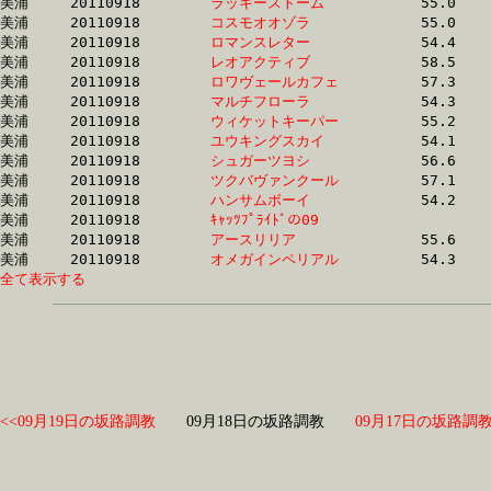
美浦	20110918	
ラッキーストーム　
		55.0 	-	39.5 	-	26.2 	-	13.5

美浦	20110918	
コスモオオゾラ　　
		55.0 	-	39.6 	-	26.2 	-	13.6

美浦	20110918	
ロマンスレター　　
		54.4 	-	39.7 	-	26.2 	-	13.3

美浦	20110918	
レオアクティブ　　
		58.5 	-	40.5 	-	26.2 	-	12.9

美浦	20110918	
ロワヴェールカフェ
		57.3 	-	41.1 	-	26.3 	-	12.9

美浦	20110918	
マルチフローラ　　
		54.3 	-	39.9 	-	26.4 	-	13.5

美浦	20110918	
ウィケットキーパー
		55.2 	-	40.4 	-	26.4 	-	13.1

美浦	20110918	
ユウキングスカイ　
		54.1 	-	39.8 	-	26.4 	-	13.1

美浦	20110918	
シュガーツヨシ　　
		56.6 	-	40.7 	-	26.4 	-	12.8

美浦	20110918	
ツクバヴァンクール
		57.1 	-	41.6 	-	26.5 	-	13.1

美浦	20110918	
ハンサムボーイ　　
		54.2 	-	39.9 	-	26.5 	-	13.2

美浦	20110918	
ｷｬｯﾂﾌﾟﾗｲﾄﾞの09　　
		54.8 	-	39.9 	-	26.5 	-	13.7

美浦	20110918	
アースリリア　　　
		55.6 	-	40.5 	-	26.6 	-	12.9

美浦	20110918	
オメガインペリアル
全て表示する
<<09月19日の坂路調教
09月18日の坂路調教
09月17日の坂路調教