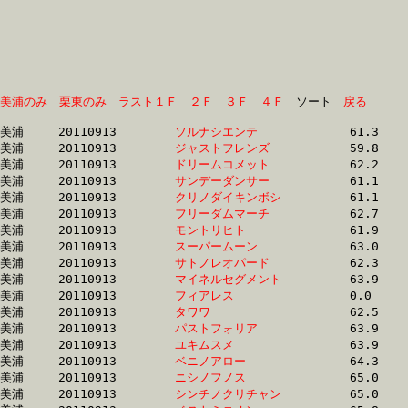
美浦のみ
栗東のみ
ラスト１Ｆ
２Ｆ
３Ｆ
４Ｆ
　ソート　
戻る
美浦	20110913	
ソルナシエンテ　　
		61.3 	-	44.2 	-	28.5 	-	14.4

美浦	20110913	
ジャストフレンズ　
		59.8 	-	44.4 	-	29.8 	-	14.7

美浦	20110913	
ドリームコメット　
		62.2 	-	45.1 	-	29.7 	-	14.4

美浦	20110913	
サンデーダンサー　
		61.1 	-	45.5 	-	30.0 	-	14.7

美浦	20110913	
クリノダイキンボシ
		61.1 	-	45.8 	-	31.1 	-	15.4

美浦	20110913	
フリーダムマーチ　
		62.7 	-	45.9 	-	30.7 	-	15.2

美浦	20110913	
モントリヒト　　　
		61.9 	-	46.2 	-	30.8 	-	15.3

美浦	20110913	
スーパームーン　　
		63.0 	-	46.3 	-	30.8 	-	15.4

美浦	20110913	
サトノレオパード　
		62.3 	-	46.6 	-	30.9 	-	15.5

美浦	20110913	
マイネルセグメント
		63.9 	-	46.7 	-	30.9 	-	15.3

美浦	20110913	
フィアレス　　　　
		0.0 	-	47.2 	-	0.0 	-	0.0 

美浦	20110913	
タワワ　　　　　　
		62.5 	-	47.2 	-	31.6 	-	16.0

美浦	20110913	
パストフォリア　　
		63.9 	-	47.3 	-	31.5 	-	16.1

美浦	20110913	
ユキムスメ　　　　
		63.9 	-	47.3 	-	31.6 	-	15.6

美浦	20110913	
ベニノアロー　　　
		64.3 	-	47.5 	-	32.0 	-	16.2

美浦	20110913	
ニシノフノス　　　
		65.0 	-	47.5 	-	31.0 	-	15.4

美浦	20110913	
シンチノクリチャン
		65.0 	-	47.6 	-	31.6 	-	15.6
