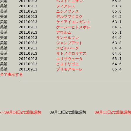
美浦	20110913	
ベストミニオン　　
		65.8 	-	47.7 	-	31.3 	-	15.3

美浦	20110913	
フィアレス　　　　
		63.7 	-	47.8 	-	32.2 	-	16.2

美浦	20110913	
ニシノフノス　　　
		65.0 	-	48.0 	-	31.6 	-	15.8

美浦	20110913	
デルマフクロク　　
		64.5 	-	48.1 	-	31.9 	-	15.8

美浦	20110913	
ケイアイエレガント
		63.1 	-	48.1 	-	32.3 	-	16.0

美浦	20110913	
ケージーヒトメボレ
		64.2 	-	48.2 	-	32.0 	-	15.7

美浦	20110913	
アウルム　　　　　
		65.1 	-	48.2 	-	32.8 	-	16.7

美浦	20110913	
サンセルマン　　　
		64.9 	-	48.2 	-	32.2 	-	16.2

美浦	20110913	
ジャンプアウト　　
		63.8 	-	48.3 	-	32.9 	-	16.9

美浦	20110913	
スピルバーグ　　　
		64.4 	-	48.3 	-	32.7 	-	16.4

美浦	20110913	
サトノグロリアス　
		64.6 	-	48.4 	-	32.7 	-	16.4

美浦	20110913	
エリザヴェータ　　
		65.1 	-	48.4 	-	32.5 	-	16.3

美浦	20110913	
ヒヨドリゴエ　　　
		64.6 	-	48.5 	-	32.7 	-	16.7

美浦	20110913	
プリモアモーレ　　
全て表示する
<<09月14日の坂路調教
09月13日の坂路調教
09月11日の坂路調教