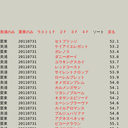
美浦のみ
栗東のみ
ラスト１Ｆ
２Ｆ
３Ｆ
４Ｆ
　ソート　
戻る
栗東	20110731	
セトブリッジ　　　
		52.1 	-	38.0 	-	25.1 	-	12.6

美浦	20110731	
ケイアイエレガント
		53.2 	-	38.6 	-	25.4 	-	12.6

栗東	20110731	
ガレノス　　　　　
		53.4 	-	38.9 	-	25.9 	-	13.2

美浦	20110731	
ダニーボーイ　　　
		53.6 	-	39.1 	-	25.9 	-	13.0

美浦	20110731	
ユウキングスカイ　
		53.7 	-	39.2 	-	26.1 	-	13.1

美浦	20110731	
レッドコースト　　
		53.7 	-	39.5 	-	26.2 	-	13.2

美浦	20110731	
サイレントクロップ
		53.9 	-	39.4 	-	25.8 	-	12.8

栗東	20110731	
ローレルブレット　
		53.9 	-	40.1 	-	26.9 	-	13.6

美浦	20110731	
オメガエンブレム　
		54.0 	-	39.3 	-	26.0 	-	13.2

美浦	20110731	
カルメンズサン　　
		54.1 	-	39.6 	-	26.5 	-	13.4

栗東	20110731	
ツヨシノブルーム　
		54.1 	-	40.3 	-	27.0 	-	13.6

栗東	20110731	
キタサンエピソード
		54.2 	-	40.3 	-	26.8 	-	13.8

栗東	20110731	
エーシンブラーヴァ
		54.6 	-	40.3 	-	26.8 	-	13.8

栗東	20110731	
カイルアロマンス　
		54.7 	-	40.5 	-	27.4 	-	14.3

美浦	20110731	
ブルジュハリファ　
		54.8 	-	40.5 	-	26.6 	-	12.8

栗東	20110731	
アグネスベネッセ　
		54.9 	-	40.1 	-	27.0 	-	14.1

栗東	20110731	
ビコークラウン　　
		55.1 	-	40.6 	-	26.8 	-	13.4
