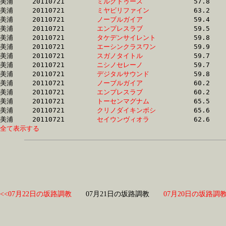
美浦	20110721	
ミルクトゥース　　
		57.8 	-	42.1 	-	28.1 	-	14.3

美浦	20110721	
ミヤビリファイン　
		63.2 	-	43.6 	-	29.1 	-	14.5

美浦	20110721	
ノーブルガイア　　
		59.4 	-	44.1 	-	30.1 	-	15.1

美浦	20110721	
エンプレスラブ　　
		59.5 	-	44.2 	-	30.2 	-	15.1

美浦	20110721	
タケデンサイレント
		59.8 	-	44.4 	-	29.5 	-	14.6

美浦	20110721	
エーシンクラスワン
		59.9 	-	44.5 	-	29.6 	-	14.6

美浦	20110721	
スガノタイトル　　
		59.7 	-	44.7 	-	29.8 	-	15.0

美浦	20110721	
ニシノセレーノ　　
		59.7 	-	44.7 	-	29.8 	-	15.0

美浦	20110721	
デジタルサウンド　
		59.8 	-	44.8 	-	29.9 	-	14.6

美浦	20110721	
ノーブルガイア　　
		60.2 	-	45.0 	-	30.5 	-	14.9

美浦	20110721	
エンプレスラブ　　
		60.2 	-	45.1 	-	30.5 	-	14.9

美浦	20110721	
トーセンマグナム　
		65.5 	-	47.1 	-	31.1 	-	15.6

美浦	20110721	
クリノダイキンボシ
		65.6 	-	47.3 	-	31.6 	-	16.3

美浦	20110721	
セイウンヴィオラ　
全て表示する
<<07月22日の坂路調教
07月21日の坂路調教
07月20日の坂路調教