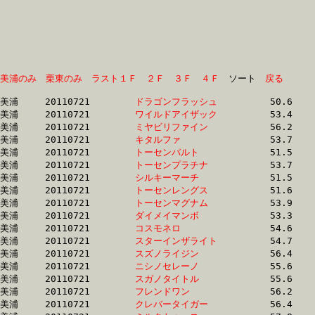
美浦のみ
栗東のみ
ラスト１Ｆ
２Ｆ
３Ｆ
４Ｆ
　ソート　
戻る
美浦	20110721	
ドラゴンフラッシュ
		50.6 	-	36.7 	-	24.3 	-	12.5

美浦	20110721	
ワイルドアイザック
		53.4 	-	37.2 	-	24.1 	-	12.5

美浦	20110721	
ミヤビリファイン　
		56.2 	-	37.4 	-	24.7 	-	12.8

美浦	20110721	
キタルファ　　　　
		53.7 	-	37.5 	-	24.5 	-	12.3

美浦	20110721	
トーセンバルト　　
		51.5 	-	37.7 	-	25.0 	-	12.9

美浦	20110721	
トーセンプラチナ　
		53.7 	-	37.8 	-	24.4 	-	12.6

美浦	20110721	
シルキーマーチ　　
		51.5 	-	37.8 	-	25.1 	-	13.0

美浦	20110721	
トーセンレングス　
		51.6 	-	37.9 	-	25.2 	-	12.9

美浦	20110721	
トーセンマグナム　
		53.9 	-	38.2 	-	24.9 	-	12.9

美浦	20110721	
ダイメイマンボ　　
		53.3 	-	38.3 	-	25.6 	-	13.1

美浦	20110721	
コスモネロ　　　　
		54.6 	-	39.0 	-	25.4 	-	12.8

美浦	20110721	
スターインザライト
		54.7 	-	39.2 	-	25.4 	-	12.8

美浦	20110721	
スズノライジン　　
		56.4 	-	39.3 	-	25.1 	-	12.0

美浦	20110721	
ニシノセレーノ　　
		55.6 	-	41.1 	-	27.3 	-	13.7

美浦	20110721	
スガノタイトル　　
		55.6 	-	41.1 	-	27.3 	-	13.7

美浦	20110721	
フレンドワン　　　
		56.2 	-	41.3 	-	27.3 	-	13.4

美浦	20110721	
クレバータイガー　
		56.4 	-	41.4 	-	27.4 	-	13.5
