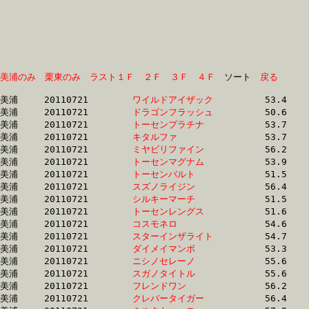
美浦のみ
栗東のみ
ラスト１Ｆ
２Ｆ
３Ｆ
４Ｆ
　ソート　
戻る
美浦	20110721	
ワイルドアイザック
		53.4 	-	37.2 	-	24.1 	-	12.5

美浦	20110721	
ドラゴンフラッシュ
		50.6 	-	36.7 	-	24.3 	-	12.5

美浦	20110721	
トーセンプラチナ　
		53.7 	-	37.8 	-	24.4 	-	12.6

美浦	20110721	
キタルファ　　　　
		53.7 	-	37.5 	-	24.5 	-	12.3

美浦	20110721	
ミヤビリファイン　
		56.2 	-	37.4 	-	24.7 	-	12.8

美浦	20110721	
トーセンマグナム　
		53.9 	-	38.2 	-	24.9 	-	12.9

美浦	20110721	
トーセンバルト　　
		51.5 	-	37.7 	-	25.0 	-	12.9

美浦	20110721	
スズノライジン　　
		56.4 	-	39.3 	-	25.1 	-	12.0

美浦	20110721	
シルキーマーチ　　
		51.5 	-	37.8 	-	25.1 	-	13.0

美浦	20110721	
トーセンレングス　
		51.6 	-	37.9 	-	25.2 	-	12.9

美浦	20110721	
コスモネロ　　　　
		54.6 	-	39.0 	-	25.4 	-	12.8

美浦	20110721	
スターインザライト
		54.7 	-	39.2 	-	25.4 	-	12.8

美浦	20110721	
ダイメイマンボ　　
		53.3 	-	38.3 	-	25.6 	-	13.1

美浦	20110721	
ニシノセレーノ　　
		55.6 	-	41.1 	-	27.3 	-	13.7

美浦	20110721	
スガノタイトル　　
		55.6 	-	41.1 	-	27.3 	-	13.7

美浦	20110721	
フレンドワン　　　
		56.2 	-	41.3 	-	27.3 	-	13.4

美浦	20110721	
クレバータイガー　
		56.4 	-	41.4 	-	27.4 	-	13.5
