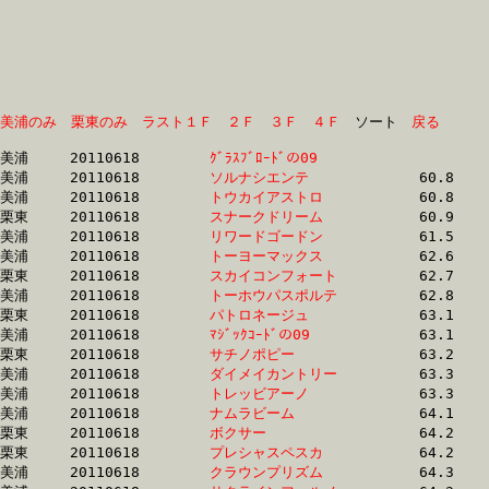
美浦のみ
栗東のみ
ラスト１Ｆ
２Ｆ
３Ｆ
４Ｆ
　ソート　
戻る
美浦	20110618	
ｸﾞﾗｽﾌﾞﾛｰﾄﾞの09　　
		53.1 	-	38.5 	-	25.0 	-	12.5

美浦	20110618	
ソルナシエンテ　　
		60.8 	-	43.4 	-	26.9 	-	12.6

美浦	20110618	
トウカイアストロ　
		60.8 	-	46.0 	-	31.7 	-	15.9

栗東	20110618	
スナークドリーム　
		60.9 	-	45.2 	-	30.7 	-	15.5

美浦	20110618	
リワードゴードン　
		61.5 	-	45.9 	-	30.4 	-	15.3

美浦	20110618	
トーヨーマックス　
		62.6 	-	46.6 	-	31.0 	-	15.8

栗東	20110618	
スカイコンフォート
		62.7 	-	47.7 	-	32.2 	-	16.3

美浦	20110618	
トーホウパスポルテ
		62.8 	-	46.9 	-	31.3 	-	16.0

栗東	20110618	
パトロネージュ　　
		63.1 	-	46.5 	-	30.8 	-	15.5

美浦	20110618	
ﾏｼﾞｯｸｺｰﾄﾞの09　　
		63.1 	-	47.4 	-	31.8 	-	16.1

栗東	20110618	
サチノポピー　　　
		63.2 	-	46.3 	-	30.3 	-	15.2

美浦	20110618	
ダイメイカントリー
		63.3 	-	46.2 	-	29.9 	-	14.6

美浦	20110618	
トレッビアーノ　　
		63.3 	-	46.6 	-	31.0 	-	15.8

美浦	20110618	
ナムラビーム　　　
		64.1 	-	46.8 	-	31.3 	-	15.9

栗東	20110618	
ボクサー　　　　　
		64.2 	-	47.6 	-	31.9 	-	15.9

栗東	20110618	
プレシャスペスカ　
		64.2 	-	47.8 	-	32.3 	-	16.2

美浦	20110618	
クラウンプリズム　
		64.3 	-	47.8 	-	32.5 	-	16.8
