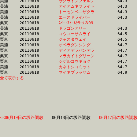
美浦	20110618	
サクラインフェルノ
		64.3 	-	47.9 	-	32.2 	-	16.1

美浦	20110618	
アイアムネフライト
		64.3 	-	47.9 	-	32.3 	-	16.2

美浦	20110618	
トーセンベニザクラ
		64.3 	-	48.1 	-	32.1 	-	16.5

美浦	20110618	
エースドライバー　
		64.3 	-	48.2 	-	33.0 	-	16.4

栗東	20110618	
ｽｲｰﾄｽﾄｰﾑｸﾘｰｸの09　
		64.3 	-	46.5 	-	30.7 	-	15.1

美浦	20110618	
ドラゴンアリー　　
		64.3 	-	48.1 	-	32.6 	-	16.8

栗東	20110618	
コウユーサムライ　
		64.5 	-	48.2 	-	32.7 	-	16.7

栗東	20110618	
ジャスタウェイ　　
		64.5 	-	47.7 	-	31.2 	-	15.3

美浦	20110618	
オペラダンシング　
		64.7 	-	48.5 	-	32.4 	-	15.9

栗東	20110618	
ディアデラバンデラ
		64.7 	-	47.5 	-	31.3 	-	15.3

栗東	20110618	
マラカイトグリーン
		64.7 	-	48.8 	-	33.4 	-	17.2

栗東	20110618	
シゲルコウギョク　
		64.7 	-	48.2 	-	32.8 	-	17.0

美浦	20110618	
カネトシコミット　
		64.7 	-	48.8 	-	33.0 	-	16.4

栗東	20110618	
マイネブラッサム　
全て表示する
<<06月19日の坂路調教
06月18日の坂路調教
06月17日の坂路調教