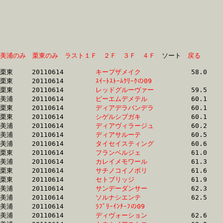
美浦のみ
栗東のみ
ラスト１Ｆ
２Ｆ
３Ｆ
４Ｆ
　ソート　
戻る
栗東	20110614	
キープザメイク　　
		58.0 	-	42.0 	-	28.7 	-	14.6

栗東	20110614	
ｽｲｰﾄｽﾄｰﾑｸﾘｰｸの09　
		58.7 	-	43.8 	-	29.2 	-	14.9

栗東	20110614	
レッドグルーヴァー
		59.5 	-	43.0 	-	28.5 	-	14.3

美浦	20110614	
ピーエムデメテル　
		60.1 	-	44.7 	-	30.0 	-	15.2

栗東	20110614	
ディアデラバンデラ
		60.1 	-	0.0 	-	29.8 	-	0.0 

栗東	20110614	
シゲルシブガキ　　
		60.1 	-	44.1 	-	30.0 	-	15.3

美浦	20110614	
ディアヴィラージュ
		60.2 	-	44.8 	-	29.8 	-	14.9

美浦	20110614	
ディアサルーテ　　
		60.5 	-	45.3 	-	30.1 	-	15.1

美浦	20110614	
タイセイスティング
		60.6 	-	45.0 	-	29.8 	-	14.7

栗東	20110614	
フランベルジェ　　
		61.0 	-	45.6 	-	30.5 	-	15.3

美浦	20110614	
カレイメモワール　
		61.3 	-	45.0 	-	30.1 	-	16.0

栗東	20110614	
サチノコイノボリ　
		61.6 	-	45.1 	-	30.3 	-	15.2

栗東	20110614	
セトブリッジ　　　
		61.9 	-	46.3 	-	31.0 	-	15.5

美浦	20110614	
サンデーダンサー　
		62.3 	-	46.4 	-	31.0 	-	15.7

美浦	20110614	
ソルナシエンテ　　
		62.5 	-	46.2 	-	30.6 	-	15.6

美浦	20110614	
ﾗﾌﾞﾘｰｲﾝﾁｰﾌの09　　
		62.6 	-	47.4 	-	31.7 	-	15.6

美浦	20110614	
ディヴォーション　
		62.6 	-	46.3 	-	30.7 	-	15.4
