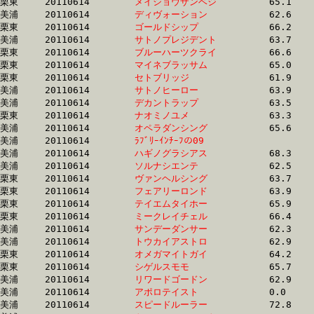
栗東	20110614	
メイショウザンベジ
		65.1 	-	47.8 	-	31.5 	-	15.4

美浦	20110614	
ディヴォーション　
		62.6 	-	46.3 	-	30.7 	-	15.4

栗東	20110614	
ゴールドシップ　　
		66.2 	-	48.5 	-	32.1 	-	15.4

美浦	20110614	
サトノプレジデント
		63.7 	-	47.0 	-	31.3 	-	15.5

栗東	20110614	
ブルーハーツクライ
		66.6 	-	48.1 	-	31.5 	-	15.5

栗東	20110614	
マイネブラッサム　
		65.0 	-	47.6 	-	31.3 	-	15.5

栗東	20110614	
セトブリッジ　　　
		61.9 	-	46.3 	-	31.0 	-	15.5

美浦	20110614	
サトノヒーロー　　
		63.9 	-	47.1 	-	31.4 	-	15.5

美浦	20110614	
デカントラップ　　
		63.5 	-	46.9 	-	31.2 	-	15.6

栗東	20110614	
ナオミノユメ　　　
		63.3 	-	47.3 	-	31.5 	-	15.6

美浦	20110614	
オペラダンシング　
		65.6 	-	48.6 	-	31.8 	-	15.6

美浦	20110614	
ﾗﾌﾞﾘｰｲﾝﾁｰﾌの09　　
		62.6 	-	47.4 	-	31.7 	-	15.6

美浦	20110614	
ハギノグラシアス　
		68.3 	-	51.1 	-	33.3 	-	15.6

美浦	20110614	
ソルナシエンテ　　
		62.5 	-	46.2 	-	30.6 	-	15.6

栗東	20110614	
ヴァンヘルシング　
		63.7 	-	46.3 	-	30.8 	-	15.7

栗東	20110614	
フェアリーロンド　
		63.9 	-	46.1 	-	30.7 	-	15.7

栗東	20110614	
テイエムタイホー　
		65.9 	-	47.7 	-	31.3 	-	15.7

栗東	20110614	
ミークレイチェル　
		66.4 	-	49.9 	-	33.7 	-	15.7

美浦	20110614	
サンデーダンサー　
		62.3 	-	46.4 	-	31.0 	-	15.7

美浦	20110614	
トウカイアストロ　
		62.9 	-	47.8 	-	31.9 	-	15.8

栗東	20110614	
オメガマイトガイ　
		64.2 	-	47.6 	-	31.7 	-	15.9

栗東	20110614	
シゲルスモモ　　　
		65.7 	-	47.6 	-	31.3 	-	15.9

美浦	20110614	
リワードゴードン　
		62.9 	-	47.8 	-	31.9 	-	15.9

美浦	20110614	
アポロテイスト　　
		0.0 	-	49.3 	-	32.1 	-	15.9

美浦	20110614	
スピードルーラー　
		72.8 	-	53.0 	-	33.8 	-	15.9
