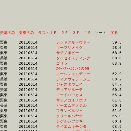
美浦のみ
栗東のみ
ラスト１Ｆ
２Ｆ
３Ｆ
４Ｆ
　ソート　
戻る
栗東	20110614	
レッドグルーヴァー
		59.5 	-	43.0 	-	28.5 	-	14.3

栗東	20110614	
キープザメイク　　
		58.0 	-	42.0 	-	28.7 	-	14.6

栗東	20110614	
サチノポピー　　　
		68.6 	-	48.8 	-	31.3 	-	14.6

美浦	20110614	
タイセイスティング
		60.6 	-	45.0 	-	29.8 	-	14.7

栗東	20110614	
ゴリラ　　　　　　
		63.9 	-	45.9 	-	29.6 	-	14.8

栗東	20110614	
ｽｲｰﾄｽﾄｰﾑｸﾘｰｸの09　
		58.7 	-	43.8 	-	29.2 	-	14.9

栗東	20110614	
エーシンエムディー
		62.9 	-	46.3 	-	30.4 	-	14.9

美浦	20110614	
ディアヴィラージュ
		60.2 	-	44.8 	-	29.8 	-	14.9

栗東	20110614	
ジャスタウェイ　　
		64.7 	-	47.6 	-	30.6 	-	15.1

美浦	20110614	
ディアサルーテ　　
		60.5 	-	45.3 	-	30.1 	-	15.1

栗東	20110614	
ロードバッカス　　
		65.4 	-	47.9 	-	31.1 	-	15.2

栗東	20110614	
サチノコイノボリ　
		61.6 	-	45.1 	-	30.3 	-	15.2

美浦	20110614	
ピーエムデメテル　
		60.1 	-	44.7 	-	30.0 	-	15.2

栗東	20110614	
フランベルジェ　　
		61.0 	-	45.6 	-	30.5 	-	15.3

栗東	20110614	
クリールハヤテ　　
		65.0 	-	47.7 	-	31.4 	-	15.3

栗東	20110614	
シゲルシブガキ　　
		60.1 	-	44.1 	-	30.0 	-	15.3

栗東	20110614	
テイエムキモシタ　
		63.9 	-	47.8 	-	32.0 	-	15.4
