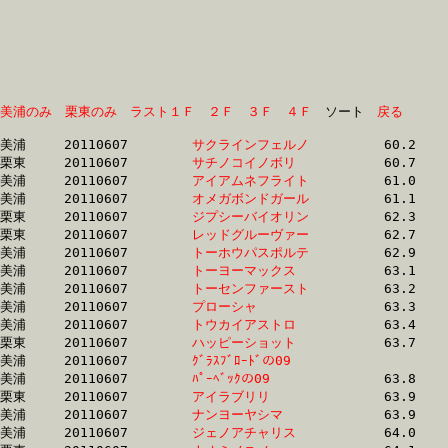
美浦のみ
栗東のみ
ラスト１Ｆ
２Ｆ
３Ｆ
４Ｆ
　ソート　
戻る
美浦	20110607	
サクラインフェルノ
		60.2 	-	45.1 	-	30.3 	-	15.5

栗東	20110607	
サチノコイノボリ　
		60.7 	-	44.5 	-	29.6 	-	14.7

美浦	20110607	
アイアムネフライト
		61.0 	-	45.8 	-	31.0 	-	15.7

美浦	20110607	
オメガボンドガール
		61.1 	-	45.9 	-	31.1 	-	15.8

栗東	20110607	
ジプシーバイオリン
		62.3 	-	46.6 	-	31.6 	-	16.1

栗東	20110607	
レッドグルーヴァー
		62.7 	-	45.4 	-	29.6 	-	14.6

美浦	20110607	
トーホウパスポルテ
		62.9 	-	46.8 	-	31.3 	-	15.7

美浦	20110607	
トーヨーマックス　
		63.1 	-	46.4 	-	31.1 	-	15.6

美浦	20110607	
トーセンファースト
		63.2 	-	46.9 	-	31.4 	-	15.8

美浦	20110607	
プローシャ　　　　
		63.3 	-	47.4 	-	31.8 	-	15.9

美浦	20110607	
トウカイアストロ　
		63.4 	-	46.6 	-	31.1 	-	15.6

栗東	20110607	
ハッピーショット　
		63.7 	-	46.0 	-	30.2 	-	15.0

美浦	20110607	
ｸﾞﾗｽﾌﾞﾛｰﾄﾞの09　　
		63.8 	-	48.2 	-	32.3 	-	16.5

美浦	20110607	
ﾊﾟｰﾍﾞｯｸの09　　　
		63.8 	-	47.2 	-	31.5 	-	16.1

栗東	20110607	
アイラブリリ　　　
		63.9 	-	48.6 	-	33.0 	-	16.2

美浦	20110607	
ナンヨーヤシマ　　
		63.9 	-	47.7 	-	32.4 	-	16.5

美浦	20110607	
ジェノアチャリス　
		64.0 	-	47.9 	-	32.0 	-	16.2
