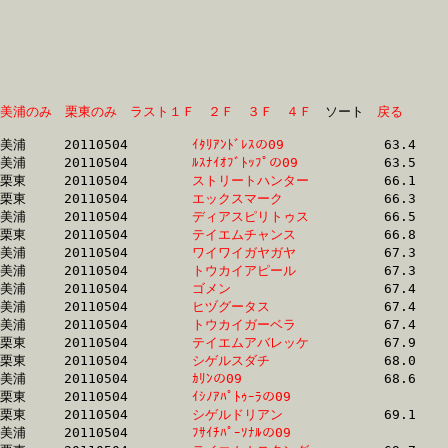
美浦のみ
栗東のみ
ラスト１Ｆ
２Ｆ
３Ｆ
４Ｆ
　ソート　
戻る
美浦	20110504	
ｲﾀﾘｱﾝﾄﾞﾚｽの09　　
		63.4 	-	46.5 	-	30.8 	-	15.4

美浦	20110504	
ﾙｽﾅｲｵﾌﾞﾄｯﾌﾟの09　
		63.5 	-	46.7 	-	30.9 	-	15.5

栗東	20110504	
ストリートハンター
		66.1 	-	48.6 	-	32.2 	-	16.0

栗東	20110504	
エックスマーク　　
		66.3 	-	48.5 	-	32.4 	-	16.0

美浦	20110504	
ディアスピリトゥス
		66.5 	-	49.9 	-	33.2 	-	16.6

栗東	20110504	
テイエムチャンス　
		66.8 	-	49.7 	-	33.7 	-	17.4

美浦	20110504	
ワイワイガヤガヤ　
		67.3 	-	49.5 	-	32.4 	-	15.8

美浦	20110504	
トウカイアピール　
		67.3 	-	50.0 	-	33.4 	-	17.0

美浦	20110504	
ゴメン　　　　　　
		67.4 	-	49.5 	-	32.5 	-	15.8

美浦	20110504	
ヒヅグータス　　　
		67.4 	-	50.1 	-	33.4 	-	16.9

美浦	20110504	
トウカイガーベラ　
		67.4 	-	50.2 	-	33.5 	-	17.0

栗東	20110504	
テイエムアバレッケ
		67.9 	-	50.7 	-	33.6 	-	16.5

栗東	20110504	
シゲルスダチ　　　
		68.0 	-	50.7 	-	33.6 	-	16.4

美浦	20110504	
ｶﾘﾝの09　　　　　
		68.6 	-	51.2 	-	34.8 	-	17.3

栗東	20110504	
ｲｼﾉｱﾊﾟﾄｩｰﾗの09　　
		69.0 	-	51.8 	-	35.1 	-	17.9

栗東	20110504	
シゲルドリアン　　
		69.1 	-	50.7 	-	33.2 	-	16.5

美浦	20110504	
ﾌｻｲﾁﾊﾟｰｿﾅﾙの09　　
		69.4 	-	52.0 	-	34.6 	-	17.9
