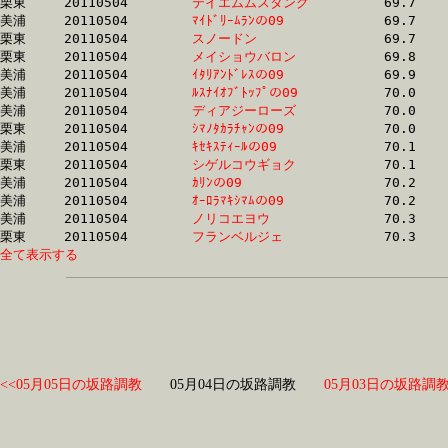
栗東	20110504	
テイエムムスタング
		69.7 	-	51.9 	-	34.3 	-	16.8

美浦	20110504	
ﾏｲﾄﾞﾘｰﾑﾗﾝの09　　
		69.7 	-	50.2 	-	32.1 	-	15.3

栗東	20110504	
スノードン　　　　
		69.7 	-	53.0 	-	35.4 	-	17.3

栗東	20110504	
メイショウバロン　
		69.8 	-	52.7 	-	35.1 	-	17.1

美浦	20110504	
ｲﾀﾘｱﾝﾄﾞﾚｽの09　　
		69.9 	-	51.7 	-	0.0 	-	17.7

美浦	20110504	
ﾙｽﾅｲｵﾌﾞﾄｯﾌﾟの09　
		70.0 	-	51.8 	-	34.9 	-	17.7

美浦	20110504	
ディアジーローズ　
		70.0 	-	52.4 	-	34.9 	-	17.3

栗東	20110504	
ｼﾏﾉﾀｶﾗﾁｬﾝの09　　
		70.0 	-	51.8 	-	34.4 	-	16.9

美浦	20110504	
ｷｾｷｽﾃｨｰﾙの09　　　
		70.1 	-	52.2 	-	34.7 	-	17.6

栗東	20110504	
シゲルコウギョク　
		70.1 	-	51.9 	-	34.3 	-	16.8

美浦	20110504	
ｶﾘﾝの09　　　　　
		70.2 	-	51.9 	-	35.2 	-	18.0

美浦	20110504	
ｵｰﾛﾗﾏｷｼﾏﾑの09　　
		70.2 	-	52.8 	-	35.6 	-	17.6

美浦	20110504	
ノリコエヨウ　　　
		70.3 	-	52.5 	-	35.4 	-	17.9

栗東	20110504	
フランベルジェ　　
全て表示する
<<05月05日の坂路調教
05月04日の坂路調教
05月03日の坂路調教