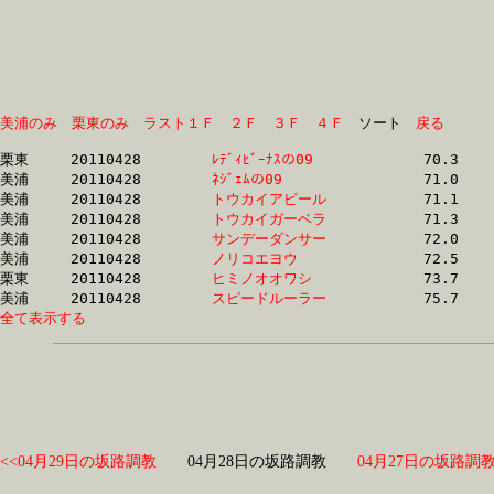
美浦のみ
栗東のみ
ラスト１Ｆ
２Ｆ
３Ｆ
４Ｆ
　ソート　
戻る
栗東	20110428	
ﾚﾃﾞｨﾋﾞｰﾅｽの09　　
		70.3 	-	53.2 	-	36.0 	-	18.2

美浦	20110428	
ﾈｼﾞｪﾑの09　　　　
		71.0 	-	52.7 	-	35.2 	-	17.5

美浦	20110428	
トウカイアピール　
		71.1 	-	52.8 	-	35.2 	-	17.6

美浦	20110428	
トウカイガーベラ　
		71.3 	-	53.0 	-	35.4 	-	17.8

美浦	20110428	
サンデーダンサー　
		72.0 	-	53.2 	-	35.5 	-	18.0

美浦	20110428	
ノリコエヨウ　　　
		72.5 	-	54.0 	-	36.1 	-	17.9

栗東	20110428	
ヒミノオオワシ　　
		73.7 	-	54.1 	-	36.0 	-	17.8

美浦	20110428	
スピードルーラー　
全て表示する
<<04月29日の坂路調教
04月28日の坂路調教
04月27日の坂路調教