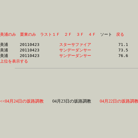
美浦のみ
栗東のみ
ラスト１Ｆ
２Ｆ
３Ｆ
４Ｆ
　ソート　
戻る
美浦	20110423	
スターサファイア　
		71.1 	-	52.5 	-	35.2 	-	17.6

美浦	20110423	
サンデーダンサー　
		73.5 	-	54.8 	-	36.9 	-	18.1

美浦	20110423	
サンデーダンサー　
上位を表示する
<<04月24日の坂路調教
04月23日の坂路調教
04月22日の坂路調教