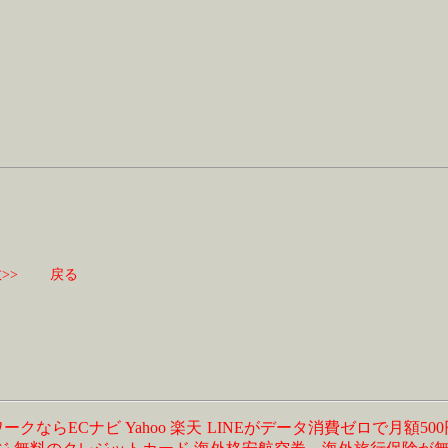
>>
戻る
ワークならECナビ
Yahoo
楽天
LINEがデータ消費ゼロで月額50