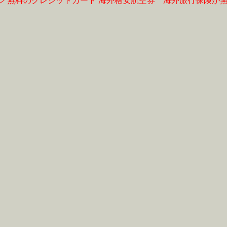
ジ
無料のクレジットカード
海外格安航空券
海外旅行保険が