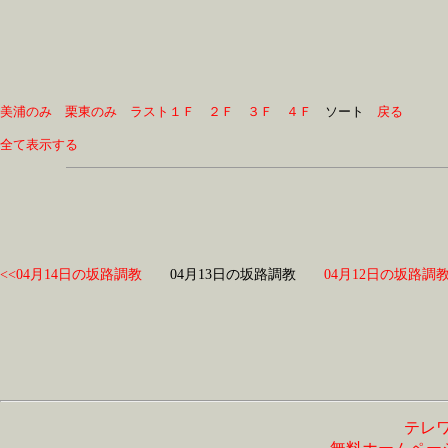
美浦のみ
栗東のみ
ラスト１Ｆ
２Ｆ
３Ｆ
４Ｆ
　ソート　
戻る
全て表示する
<<04月14日の坂路調教
04月13日の坂路調教
04月12日の坂路調教
テレ