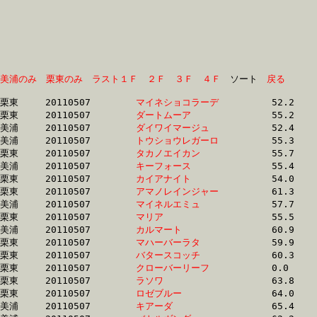
美浦のみ
栗東のみ
ラスト１Ｆ
２Ｆ
３Ｆ
４Ｆ
　ソート　
戻る
栗東	20110507	
マイネショコラーデ
		52.2 	-	37.3 	-	24.1 	-	12.1

栗東	20110507	
ダートムーア　　　
		55.2 	-	39.9 	-	25.2 	-	12.4

美浦	20110507	
ダイワイマージュ　
		52.4 	-	38.1 	-	25.1 	-	12.6

美浦	20110507	
トウショウレガーロ
		55.3 	-	39.1 	-	25.7 	-	12.8

栗東	20110507	
タカノエイカン　　
		55.7 	-	39.7 	-	26.2 	-	12.9

美浦	20110507	
キーフォース　　　
		55.4 	-	39.3 	-	25.8 	-	12.9

栗東	20110507	
カイアナイト　　　
		54.0 	-	39.6 	-	26.2 	-	13.0

栗東	20110507	
アマノレインジャー
		61.3 	-	44.2 	-	28.7 	-	13.1

美浦	20110507	
マイネルエミュ　　
		57.7 	-	41.3 	-	26.8 	-	13.2

栗東	20110507	
マリア　　　　　　
		55.5 	-	39.6 	-	26.0 	-	13.2

美浦	20110507	
カルマート　　　　
		60.9 	-	43.5 	-	27.4 	-	13.2

栗東	20110507	
マハーバーラタ　　
		59.9 	-	43.3 	-	28.0 	-	13.5

栗東	20110507	
バタースコッチ　　
		60.3 	-	42.7 	-	27.1 	-	13.6

栗東	20110507	
クローバーリーフ　
		0.0 	-	40.6 	-	27.0 	-	13.7

栗東	20110507	
ラソワ　　　　　　
		63.8 	-	45.3 	-	29.0 	-	13.8

栗東	20110507	
ロゼブルー　　　　
		64.0 	-	47.0 	-	30.1 	-	13.9

美浦	20110507	
キアーダ　　　　　
		65.4 	-	43.9 	-	27.9 	-	13.9
