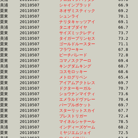
美浦	20110507	
シャインプラッド　
		66.9 	-	50.3 	-	34.0 	-	16.9

栗東	20110507	
ネオザミスティック
		69.2 	-	51.3 	-	34.1 	-	16.9

栗東	20110507	
シュンライ　　　　
		70.1 	-	51.9 	-	34.3 	-	16.9

栗東	20110507	
ナリタキャッツアイ
		69.1 	-	51.2 	-	34.2 	-	17.0

美浦	20110507	
タニオブダイヤ　　
		66.7 	-	50.9 	-	33.9 	-	17.0

栗東	20110507	
サイズミックレディ
		73.7 	-	53.3 	-	34.3 	-	17.0

美浦	20110507	
タイガープリンセス
		73.2 	-	52.9 	-	34.3 	-	17.0

栗東	20110507	
ゴールドルースター
		71.1 	-	52.1 	-	34.6 	-	17.0

栗東	20110507	
フラワーキー　　　
		67.8 	-	51.0 	-	34.1 	-	17.0

栗東	20110507	
ビーチパレード　　
		72.8 	-	53.0 	-	34.6 	-	17.0

栗東	20110507	
コマノスクアーロ　
		69.4 	-	51.9 	-	34.4 	-	17.0

美浦	20110507	
キングダムキング　
		68.7 	-	50.8 	-	33.4 	-	17.0

栗東	20110507	
コスモロッキー　　
		68.6 	-	51.2 	-	34.4 	-	17.0

栗東	20110507	
メトログリペン　　
		65.4 	-	49.2 	-	33.2 	-	17.0

栗東	20110507	
アイアムアクトレス
		69.7 	-	51.0 	-	34.2 	-	17.0

美浦	20110507	
ドクターモーガル　
		70.7 	-	52.4 	-	34.8 	-	17.0

栗東	20110507	
ショウナンマイティ
		73.6 	-	52.7 	-	34.5 	-	17.0

栗東	20110507	
エメラルドヴァレー
		70.4 	-	51.1 	-	34.0 	-	17.0

栗東	20110507	
パープルポケット　
		69.7 	-	51.5 	-	34.7 	-	17.0

栗東	20110507	
スターリットスカイ
		67.7 	-	49.7 	-	33.5 	-	17.0

栗東	20110507	
プレストリガー　　
		72.4 	-	52.4 	-	34.5 	-	17.0

栗東	20110507	
マイネルシャテール
		78.5 	-	56.7 	-	36.3 	-	17.0

美浦	20110507	
インディーズゲーム
		68.2 	-	51.3 	-	34.2 	-	17.0

栗東	20110507	
ミヤジエムジェイ　
		72.5 	-	52.9 	-	35.1 	-	17.0
